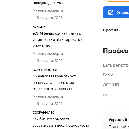
звездопад августа
Мнение эксперта
Управ
6 августа 2026
EXNODE
Профиль
еСИМ Беларусь: как купить,
установить и активировать в
2026 году
Профи
Мнение эксперта
6 августа 2026
Дата регистр
ООО «ПРОСТО.»
Регион
Финансовая грамотность:
почему этот навык стоит
ОГРНИП
развивать с ранних лет
ИНН
Мнение эксперта
6 августа 2026
СОХРАНИ ЛЕС
Как бизнес помогает
Управляйт
восстановить леса Подмосковья
Повышайте