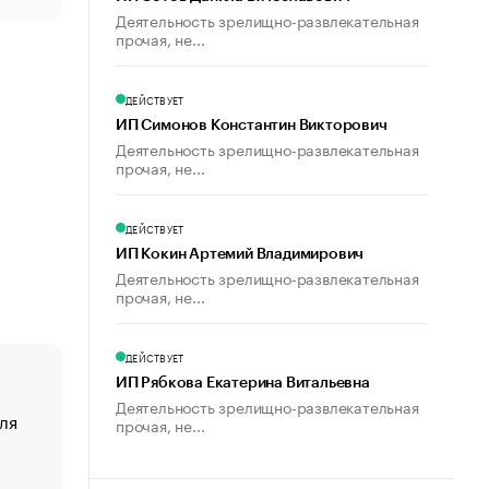
Деятельность зрелищно-развлекательная
прочая, не...
ДЕЙСТВУЕТ
ИП Симонов Константин Викторович
Деятельность зрелищно-развлекательная
прочая, не...
ДЕЙСТВУЕТ
ИП Кокин Артемий Владимирович
Деятельность зрелищно-развлекательная
прочая, не...
ДЕЙСТВУЕТ
ИП Рябкова Екатерина Витальевна
Деятельность зрелищно-развлекательная
ля
«От спорта тело стареет иначе». Как живет глава ко
прочая, не...
создавшей GTA
«Деньги будут не нужны»: что рассказал Маск в инт