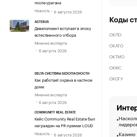
после урагана
Новость
6 августа 2026
Коды с
ASTERUS
Девелопмент вступает в эпоху
ОКПО
естественного отбора
Мнение эксперта
ОКАТО
6 августа 2026
ОКТМО
ОКФС
DELTA СИСТЕМЫ БЕЗОПАСНОСТИ
ОКОГУ
Как работает охрана в частном
доме
Мнение эксперта
6 августа 2026
Интер
COMMUNITY REAL ESTATE
Насколь
Кейс Community Real Estate был
лидеро
награжден на PR-премии LOUD
Казино
Новость
6 августа 2026