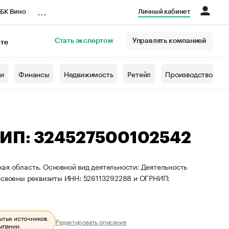
...
БК Вино
Личный кабинет
Стать экспертом
Управлять компанией
кте
азета
жи
Финансы
Недвижимость
Ретейл
Производство
НИП: 324527500102542
ая область. Основной вид деятельности: Деятельность
рисвоены реквизиты ИНН: 526113292288 и ОГРНИП:
ытых источников.
Редактировать описание
мпании.