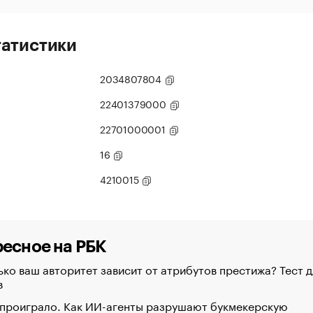
татистики
2034807804
22401379000
22701000001
16
4210015
есное на РБК
ко ваш авторитет зависит от атрибутов престижа? Тест д
в
 проиграло. Как ИИ-агенты разрушают букмекерскую