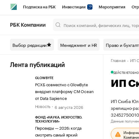
Подписка на РБК
Инвестиции
Мероприятия
Отр
Спорт
Школа управления РБК
РБК Образование
РБ
РБК Компании
Город
Стиль
Крипто
РБК Бизнес-среда
Дискусси
Выбор редакции
Менеджмент и HR
Право и бухгал
Спецпроекты СПб
Конференции СПб
Спецпроекты
Главная
ИП С
Технологии и медиа
Финансы
Рынок наличной валют
Лента публикаций
ДЕЙСТВУЕТ
ОБНО
GLOWBYTE
ИП С
РСХБ совместно с GlowByte
внедрил платформу CM Ocean
от Data Sapience
ИП Скиба Юли
Новость
6 августа 2026
зрелищно-раз
32452750010
ФОНД «НАУКА. ИСКУССТВО.
Данные получен
ТЕХНОЛОГИИ»
Персеиды — 2026: когда
Информац
смотреть самый яркий
Компания