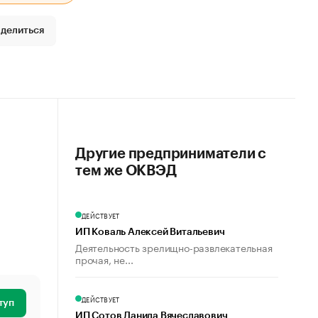
делиться
Другие предприниматели с
тем же ОКВЭД
ДЕЙСТВУЕТ
ИП Коваль Алексей Витальевич
Деятельность зрелищно-развлекательная
прочая, не...
ДЕЙСТВУЕТ
туп
ИП Сотов Данила Вячеславович