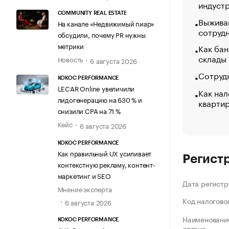
индуст
COMMUNITY REAL ESTATE
Выжива
На канале «Недвижимый пиар»
сотруд
обсудили, почему PR нужны
метрики
Как бан
склады
Новость
6 августа 2026
Сотрудн
KOKOC PERFORMANCE
LECAR Online увеличили
Как нал
лидогенерацию на 630 % и
кварти
снизили CPA на 71 %
Кейс
6 августа 2026
KOKOC PERFORMANCE
Как правильный UX усиливает
Регист
контекстную рекламу, контент-
маркетинг и SEO
Дата регистр
Мнение эксперта
Код налогово
6 августа 2026
Наименование
KOKOC PERFORMANCE
органа