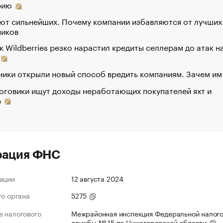
рию
ют сильнейших. Почему компании избавляются от лучших
ников
к Wildberries резко нарастил кредиты селлерам до атак н
ики открыли новый способ вредить компаниям. Зачем им
оговики ищут доходы неработающих покупателей яхт и
р
рация ФНС
ации
12 августа 2024
го органа
5275
 налогового
Межрайонная инспекция Федеральной налог
службы № 15 по Нижегородской области