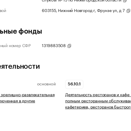
вой
603155, Нижний Новгород г, Фрунзе ул, д 7
ьные фонды
нный номер СФР
1319883508
еятельности
56.10.1
ОСНОВНОЙ
 зрелищно-развлекательная
Деятельность ресторанов и кафе 
ключенная в другие
полным ресторанным обслужива
кафетериев, ресторанов быстрог