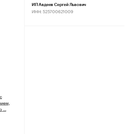
ИП Авдеев Сергей Львович
ИНН: 525700621009
с
нием,
о …