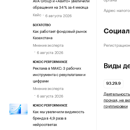
AVA Group и «Авито» увеличили
обращения на 34 % за 4 месяца
Адрес налого
Кейс
6 августа 2026
БОГАТСТВО
Социал
Как работает фондовый рынок
Казахстана
Регистрацио
Мнение эксперта
6 августа 2026
KOKOC PERFORMANCE
Виды д
Реклама в МАКС: 3 рабочих
инструмента с результатами и
цифрами
93.29.9
Мнение эксперта
Деятельность
6 августа 2026
прочая, не в
группировки
KOKOC PERFORMANCE
Как мы увеличили видимость
бренда в 4,9 раза в
нейроответах