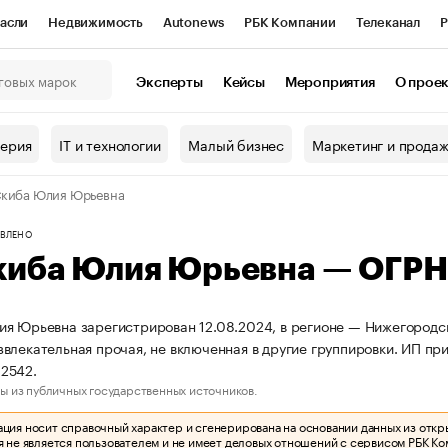
асли
Недвижимость
Autonews
РБК Компании
Телеканал
Р
К Курсы
РБК Life
Тренды
Визионеры
Национальные проекты
Эксперты
Кейсы
Мероприятия
О прое
онный клуб
Исследования
Кредитные рейтинги
Франшизы
Г
терия
IT и технологии
Малый бизнес
Маркетинг и прода
Проверка контрагентов
Политика
Экономика
Бизнес
киба Юлия Юрьевна
ы
ВЛЕНО
киба Юлия Юрьевна — ОГР
я Юрьевна зарегистрирован 12.08.2024, в регионе — Нижегородск
влекательная прочая, не включенная в другие группировки. ИП п
2542.
ы из публичных государственных источников.
ия носит справочный характер и сгенерирована на основании данных из откр
 не является пользователем и не имеет деловых отношений с сервисом РБК Ко