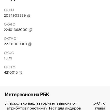
ОКПО
2034903889
ОКАТО
22401368000
ОКТМО
22701000001
ОКФС
16
ОКОГУ
4210015
Интересное на РБК
Насколько ваш авторитет зависит от
«От спо
атрибутов престижа? Тест для лидеров
глава к