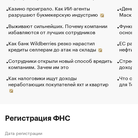
Казино проиграло. Как ИИ-агенты
«Деньги
разрушают букмекерскую индустрию
Маск в 
Выживают сильнейших. Почему компании
Функции
избавляются от лучших сотрудников
основ э
Как банк Wildberries резко нарастил
ЕС раз
кредиты селлерам до атак на склады
нефти —
Сотрудники открыли новый способ вредить
Стресс 
компаниям. Зачем им это
доходов
Как налоговики ищут доходы
Что обв
неработающих покупателей яхт и квартир
для Tel
Регистрация ФНС
Дата регистрации