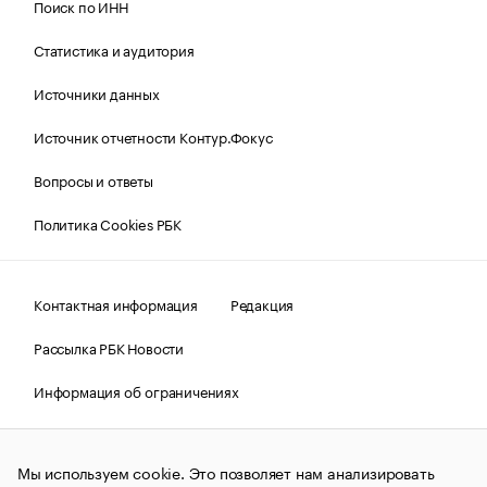
Поиск по ИНН
Статистика и аудитория
Источники данных
Источник отчетности Контур.Фокус
Вопросы и ответы
Политика Cookies РБК
Контактная информация
Редакция
Рассылка РБК Новости
Информация об ограничениях
Правовая информация
О соблюдении авторских прав
Мы используем cookie. Это позволяет нам анализировать
© АО «РОСБИЗНЕСКОНСАЛТИНГ»,
1995–2026.
Сообщения