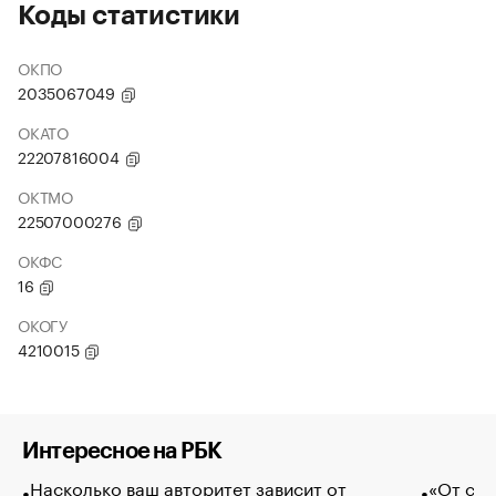
Коды статистики
ОКПО
2035067049
ОКАТО
22207816004
ОКТМО
22507000276
ОКФС
16
ОКОГУ
4210015
Интересное на РБК
Насколько ваш авторитет зависит от
«От спо