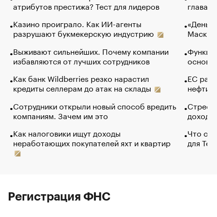
атрибутов престижа? Тест для лидеров
глава к
Казино проиграло. Как ИИ-агенты
«Деньги
разрушают букмекерскую индустрию
Маск в 
Выживают сильнейших. Почему компании
Функции
избавляются от лучших сотрудников
основ э
Как банк Wildberries резко нарастил
ЕС раз
кредиты селлерам до атак на склады
нефти —
Сотрудники открыли новый способ вредить
Стресс 
компаниям. Зачем им это
доходов
Как налоговики ищут доходы
Что обв
неработающих покупателей яхт и квартир
для Tel
Регистрация ФНС