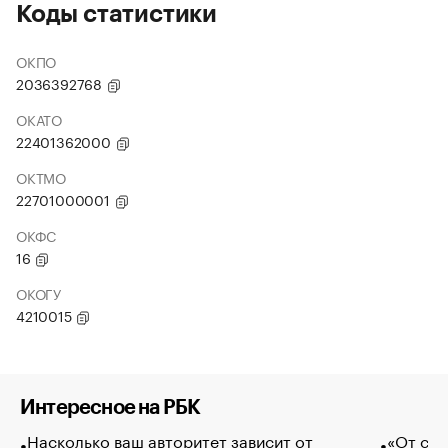
Коды статистики
ОКПО
2036392768
ОКАТО
22401362000
ОКТМО
22701000001
ОКФС
16
ОКОГУ
4210015
Интересное на РБК
Насколько ваш авторитет зависит от
«От спо