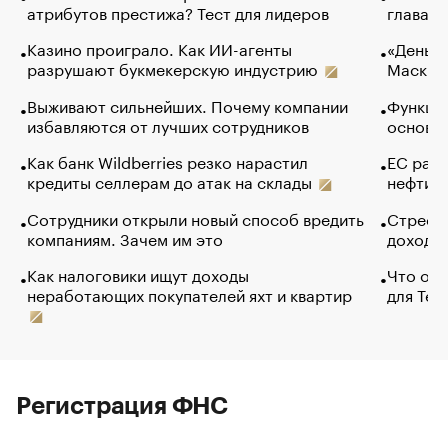
атрибутов престижа? Тест для лидеров
глава к
Казино проиграло. Как ИИ-агенты
«Деньги
разрушают букмекерскую индустрию
Маск в 
Выживают сильнейших. Почему компании
Функции
избавляются от лучших сотрудников
основ э
Как банк Wildberries резко нарастил
ЕС раз
кредиты селлерам до атак на склады
нефти —
Сотрудники открыли новый способ вредить
Стресс 
компаниям. Зачем им это
доходов
Как налоговики ищут доходы
Что обв
неработающих покупателей яхт и квартир
для Tel
Регистрация ФНС