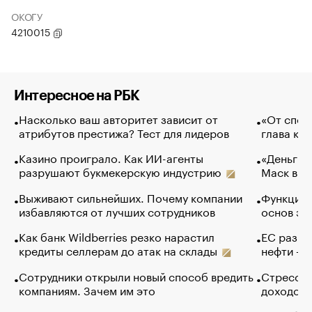
ОКОГУ
4210015
Интересное на РБК
Насколько ваш авторитет зависит от
«От спор
атрибутов престижа? Тест для лидеров
глава ко
Казино проиграло. Как ИИ-агенты
«Деньги б
разрушают букмекерскую индустрию
Маск в и
Выживают сильнейших. Почему компании
Функции 
избавляются от лучших сотрудников
основ эф
Как банк Wildberries резко нарастил
ЕС разре
кредиты селлерам до атак на склады
нефти — 
Сотрудники открыли новый способ вредить
Стресс о
компаниям. Зачем им это
доходов 