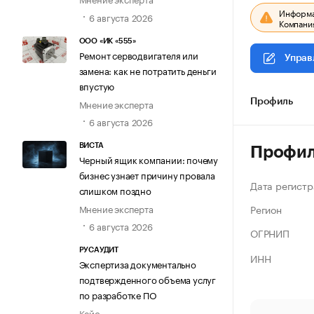
Информац
6 августа 2026
Компания
ООО «ИК «555»
Ремонт серводвигателя или
Управ
замена: как не потратить деньги
впустую
Мнение эксперта
Профиль
6 августа 2026
ВИСТА
Профи
Черный ящик компании: почему
бизнес узнает причину провала
Дата регистр
слишком поздно
Регион
Мнение эксперта
6 августа 2026
ОГРНИП
РУСАУДИТ
ИНН
Экспертиза документально
подтвержденного объема услуг
по разработке ПО
Кейс