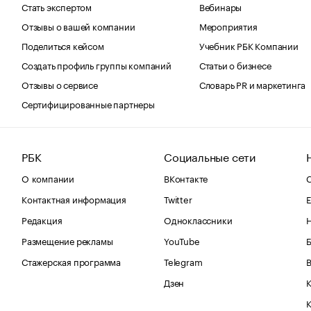
Стать экспертом
Вебинары
Отзывы о вашей компании
Мероприятия
Поделиться кейсом
Учебник РБК Компании
Создать профиль группы компаний
Статьи о бизнесе
Отзывы о сервисе
Словарь PR и маркетинга
Сертифицированные партнеры
РБК
Социальные сети
О компании
ВКонтакте
С
Контактная информация
Twitter
Е
Редакция
Одноклассники
Размещение рекламы
YouTube
Стажерская программа
Telegram
В
Дзен
К