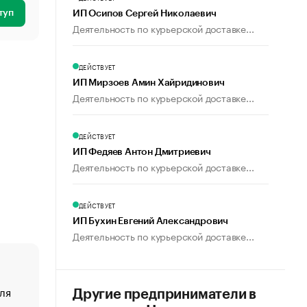
туп
ИП Осипов Сергей Николаевич
Деятельность по курьерской доставке...
ДЕЙСТВУЕТ
ИП Мирзоев Амин Хайридинович
Деятельность по курьерской доставке...
ДЕЙСТВУЕТ
ИП Федяев Антон Дмитриевич
Деятельность по курьерской доставке...
ДЕЙСТВУЕТ
ИП Бухин Евгений Александрович
Деятельность по курьерской доставке...
ля
«От спорта тело стареет иначе». Как живет глава ко
Другие предприниматели в
создавшей GTA