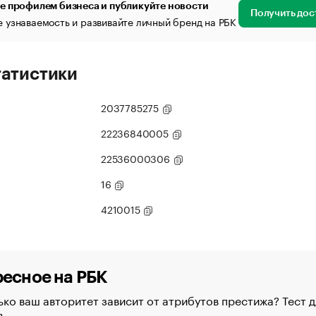
е профилем бизнеса и публикуйте новости
Получить дос
 узнаваемость и развивайте личный бренд на РБК
татистики
2037785275
22236840005
22536000306
16
4210015
есное на РБК
ко ваш авторитет зависит от атрибутов престижа? Тест д
в