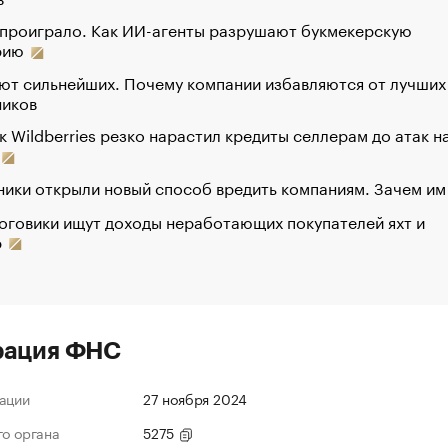
 проиграло. Как ИИ-агенты разрушают букмекерскую
рию
ют сильнейших. Почему компании избавляются от лучших
ников
к Wildberries резко нарастил кредиты селлерам до атак н
ики открыли новый способ вредить компаниям. Зачем им
оговики ищут доходы неработающих покупателей яхт и
р
рация ФНС
ации
27 ноября 2024
го органа
5275