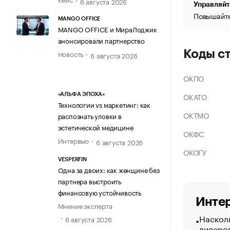
6 августа 2026
Управляйт
Повышайте
MANGO OFFICE
MANGO OFFICE и МираЛоджик
анонсировали партнерство
Коды с
Новость
6 августа 2026
ОКПО
ОКАТО
«АЛЬФА ЭПОХА»
Технологии vs маркетинг: как
ОКТМО
распознать уловки в
эстетической медицине
ОКФС
Интервью
6 августа 2026
ОКОГУ
VESPERFIN
Одна за двоих: как женщине без
партнера выстроить
финансовую устойчивость
Интер
Мнение эксперта
Насколь
6 августа 2026
лидеро