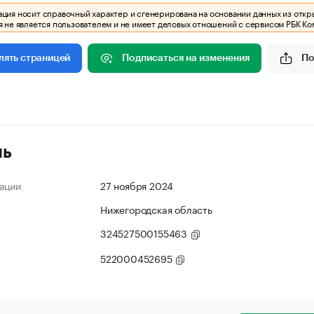
ия носит справочный характер и сгенерирована на основании данных из откр
 не является пользователем и не имеет деловых отношений с сервисом РБК Ко
Подписаться на изменения
По
лять страницей
ль
ации
27 ноября 2024
Нижегородская область
324527500155463
522000452695