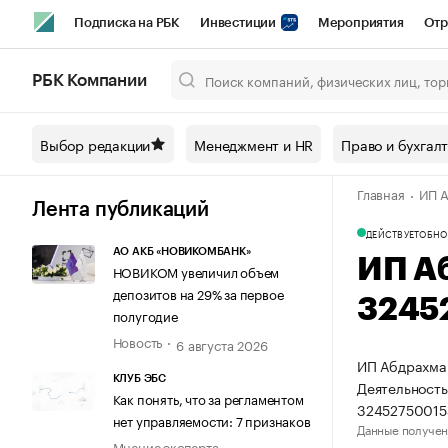
Подписка на РБК
Инвестиции
Мероприятия
Отр
Спорт
Школа управления РБК
РБК Образование
РБ
РБК Компании
Город
Стиль
Крипто
РБК Бизнес-среда
Дискусси
Выбор редакции
Менеджмент и HR
Право и бухгал
Спецпроекты СПб
Конференции СПб
Спецпроекты
Главная
ИП А
Технологии и медиа
Финансы
Рынок наличной валют
Лента публикаций
ДЕЙСТВУЕТ
ОБНО
АО АКБ «НОВИКОМБАНК»
ИП А
НОВИКОМ увеличил объем
депозитов на 29% за первое
3245
полугодие
Новость
6 августа 2026
ИП Абдрахман
КЛУБ ЭБС
Деятельность
Как понять, что за регламентом
32452750015
нет управляемости: 7 признаков
Данные получен
Мнение эксперта