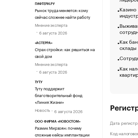
ГИФТЕРИ.РУ
Казино
Рынок труда меняется: кому
индуст
сейчас сложнее найти работу
Выжива
Мнение эксперта
сотруд
6 августа 2026
Как бан
«АСТЕРРА»
склады
Страх стройки: как решиться на
свой дом
Сотрудн
Мнение эксперта
Как нал
6 августа 2026
кварти
ТУТУ
Туту поддержит
благотворительный фонд
«Линия Жизни»
Регист
Новость
6 августа 2026
Дата регистр
ООО ФИРМА «НОВОСТОМ»
Размик Мирзоян: почему
Код налогово
сложные кейсы имплантации