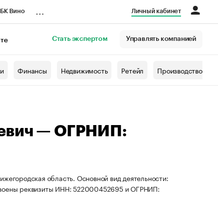
...
БК Вино
Личный кабинет
Стать экспертом
Управлять компанией
кте
азета
жи
Финансы
Недвижимость
Ретейл
Производство
евич — ОГРНИП:
ижегородская область. Основной вид деятельности:
своены реквизиты ИНН: 522000452695 и ОГРНИП: