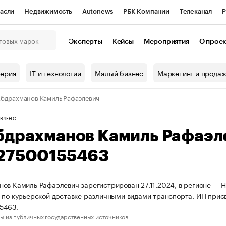
асли
Недвижимость
Autonews
РБК Компании
Телеканал
Р
К Курсы
РБК Life
Тренды
Визионеры
Национальные проекты
Эксперты
Кейсы
Мероприятия
О прое
онный клуб
Исследования
Кредитные рейтинги
Франшизы
Г
терия
IT и технологии
Малый бизнес
Маркетинг и прода
Проверка контрагентов
Политика
Экономика
Бизнес
бдрахманов Камиль Рафаэлевич
ы
ВЛЕНО
бдрахманов Камиль Рафаэл
27500155463
ов Камиль Рафаэлевич зарегистрирован 27.11.2024, в регионе — Н
 по курьерской доставке различными видами транспорта. ИП при
5463.
ы из публичных государственных источников.