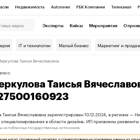
асли
Недвижимость
Autonews
РБК Компании
Телеканал
Р
К Курсы
РБК Life
Тренды
Визионеры
Национальные проекты
Эксперты
Кейсы
Мероприятия
О прое
онный клуб
Исследования
Кредитные рейтинги
Франшизы
Г
терия
IT и технологии
Малый бизнес
Маркетинг и прода
Проверка контрагентов
Политика
Экономика
Бизнес
еркулова Таисья Вячеславовна
ы
ВЛЕНО
еркулова Таисья Вячеславо
27500160923
 Таисья Вячеславовна зарегистрирован 10.12.2024, в регионе — Н
 специализированная в области дизайна. ИП присвоены реквизи
ы из публичных государственных источников.
ия носит справочный характер и сгенерирована на основании данных из откр