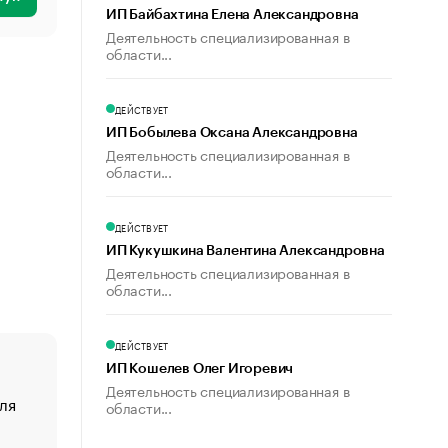
ИП Байбахтина Елена Александровна
Деятельность специализированная в
области...
ДЕЙСТВУЕТ
ИП Бобылева Оксана Александровна
Деятельность специализированная в
области...
ДЕЙСТВУЕТ
ИП Кукушкина Валентина Александровна
Деятельность специализированная в
области...
ДЕЙСТВУЕТ
ИП Кошелев Олег Игоревич
Деятельность специализированная в
ля
«От спорта тело стареет иначе». Как живет глава ко
области...
создавшей GTA