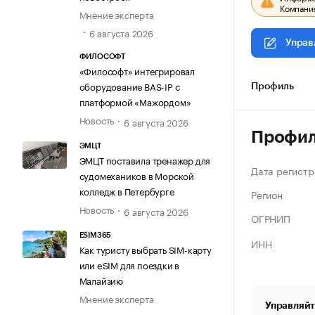
Компания
Мнение эксперта
6 августа 2026
Управ
ФИЛОСОФТ
«Философт» интегрировал
оборудование BAS-IP с
Профиль
платформой «Мажордом»
Новость
6 августа 2026
Профи
ЭМЦТ
ЭМЦТ поставила тренажер для
Дата регистр
судомехаников в Морской
колледж в Петербурге
Регион
Новость
6 августа 2026
ОГРНИП
ESIM365
ИНН
Как туристу выбрать SIM-карту
или eSIM для поездки в
Малайзию
Мнение эксперта
Управляйт