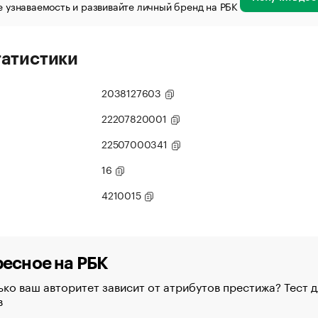
 узнаваемость и развивайте личный бренд на РБК
татистики
2038127603
22207820001
22507000341
16
4210015
есное на РБК
ко ваш авторитет зависит от атрибутов престижа? Тест д
в