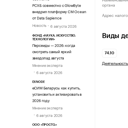
органа
РСХБ совместно с GlowByte
внедрил платформу CM Ocean
Адрес налого
от Data Sapience
Новость
6 августа 2026
Виды д
ФОНД «НАУКА. ИСКУССТВО.
ТЕХНОЛОГИИ»
Персеиды — 2026: когда
смотреть самый яркий
74.10
звездопад августа
Деятельность
Мнение эксперта
6 августа 2026
EXNODE
еСИМ Беларусь: как купить,
установить и активировать в
2026 году
Мнение эксперта
6 августа 2026
ООО «ПРОСТО.»