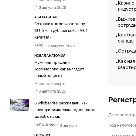
Казино
6 августа 2026
индуст
Выжива
АВИ КЭПИТАЛ
Сохранить агроэкспортеру
сотруд
194,5 млн рублей: кейс «АВИ
Как бан
Кэпитал»
склады
Кейс
6 августа 2026
Сотрудн
НОВАЯ АНАТОМИЯ
Как нал
Мужчины пришли к
кварти
косметологу: как выглядит
новый пациент
Мнение эксперта
6 августа 2026
Регист
В Wildberries рассказали, как
предпринимателям подтвердить
Дата регистр
ущерб от атак
РБК Бизнес
Код налогово
6 августа
Наименование
GLOWBYTE