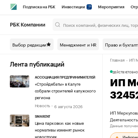
Подписка на РБК
Инвестиции
Мероприятия
Отр
Спорт
Школа управления РБК
РБК Образование
РБ
РБК Компании
Город
Стиль
Крипто
РБК Бизнес-среда
Дискусси
Выбор редакции
Менеджмент и HR
Право и бухгал
Спецпроекты СПб
Конференции СПб
Спецпроекты
Главная
ИП М
Технологии и медиа
Финансы
Рынок наличной валют
Лента публикаций
ДЕЙСТВУЕТ
ОБНО
АССОЦИАЦИЯ ПРЕДПРИНИМАТЕЛЕЙ
ИП М
«Стройдебаты» в Калуге
собрали строителей калужского
3245
региона
Новость
6 августа 2026
ИП Меркулова
SMARENT
Деятельность
Цена парковки: как новые
Данные получен
нормативы изменят рынок
новостроек
Информац