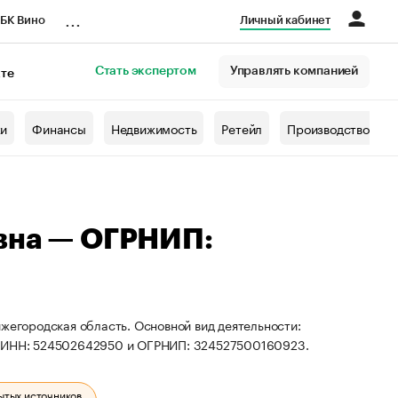
...
БК Вино
Личный кабинет
Стать экспертом
Управлять компанией
кте
азета
жи
Финансы
Недвижимость
Ретейл
Производство
вна — ОГРНИП:
ижегородская область. Основной вид деятельности:
ты ИНН: 524502642950 и ОГРНИП: 324527500160923.
ытых источников.