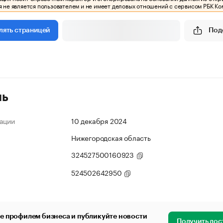
 не является пользователем и не имеет деловых отношений с сервисом РБК Ко
Под
лять страницей
ль
ации
10 декабря 2024
Нижегородская область
324527500160923
524502642950
е профилем бизнеса и публикуйте новости
Получить дос