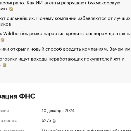
 проиграло. Как ИИ-агенты разрушают букмекерскую
рию
ют сильнейших. Почему компании избавляются от лучших
ников
к Wildberries резко нарастил кредиты селлерам до атак н
ики открыли новый способ вредить компаниям. Зачем им
оговики ищут доходы неработающих покупателей яхт и
р
рация ФНС
ации
10 декабря 2024
го органа
5275
 налогового
Межрайонная инспекция Федеральной налог