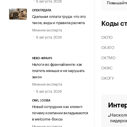
6 августа 2026
Повышайте
СПЕКТРДАТА
Сдельная оплата труда: что это
такое, виды и правила расчета
Коды с
Мнение эксперта
ОКПО
6 августа 2026
ОКАТО
ОКТМО
НЕКО-ФРАНЧ
Налоги во франчайзинге: как
ОКФС
платить меньше и не нарушать
закон
ОКОГУ
Мнение эксперта
6 августа 2026
OWL | СОВА
Интер
Новый сотрудник как клиент:
почему компании вкладываются
Насколь
в welcome-боксы
лидеро
Мнение эксперта