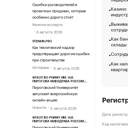
Ошибки руководителей в
Казино
проектных продажах, которые
индуст
особенно дорого стоят
Выжива
Мнение эксперта
сотруд
6 августа 2026
Как бан
STENKIN.PRO
склады
Как технический надзор
Сотрудн
предотвращает дорогие ошибки
при строительстве
Как нал
Интервью
6 августа 2026
кварти
ФГАОУ ВО РНИМУ ИМ. Н.И.
ПИРОГОВА МИНЗДРАВА РОССИИ
(ПИРОГОВСКИЙ УНИВЕРСИТЕТ)
Пироговский Университет
запускает всероссийскую
онлайн-акцию
Регист
Новость
5 августа 2026
Дата регистр
ФГАОУ ВО РНИМУ ИМ. Н.И.
ПИРОГОВА МИНЗДРАВА РОССИИ
Код налогово
(ПИРОГОВСКИЙ УНИВЕРСИТЕТ)
Пироговский Университет