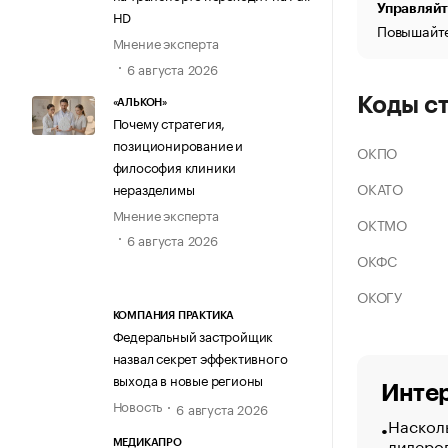
Управляйт
HD
Повышайте
Мнение эксперта
6 августа 2026
Коды с
«АЛЬКОН»
Почему стратегия,
позиционирование и
ОКПО
философия клиники
ОКАТО
неразделимы
Мнение эксперта
ОКТМО
6 августа 2026
ОКФС
ОКОГУ
КОМПАНИЯ ПРАКТИКА
Федеральный застройщик
назвал секрет эффективного
выхода в новые регионы
Интер
Новость
6 августа 2026
Насколь
лидеро
МЕДИКАПРО