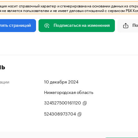
ия носит справочный характер и сгенерирована на основании данных из откр
 не является пользователем и не имеет деловых отношений с сервисом РБК Ко
Подписаться на изменения
По
лять страницей
ль
ации
10 декабря 2024
Нижегородская область
324527500161120
524308973704