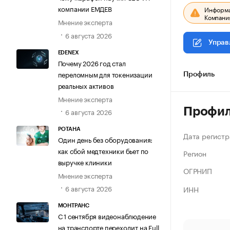
компании ЕМДЕВ
Информац
Компания
Мнение эксперта
6 августа 2026
Управ
EDENEX
Почему 2026 год стал
переломным для токенизации
Профиль
реальных активов
Мнение эксперта
Профи
6 августа 2026
РОТАНА
Дата регистр
Один день без оборудования:
как сбой медтехники бьет по
Регион
выручке клиники
ОГРНИП
Мнение эксперта
6 августа 2026
ИНН
МОНТРАНС
С 1 сентября видеонаблюдение
на транспорте переходит на Full