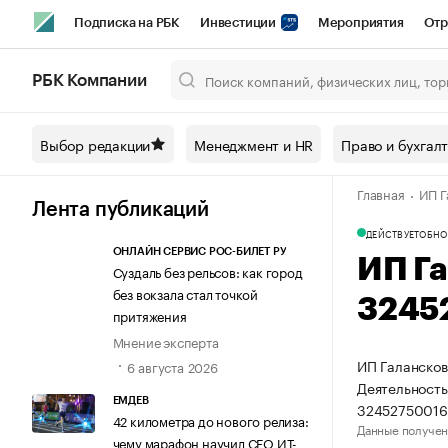
Подписка на РБК
Инвестиции
Мероприятия
Отр
Спорт
Школа управления РБК
РБК Образование
РБ
РБК Компании
Город
Стиль
Крипто
РБК Бизнес-среда
Дискусси
Выбор редакции
Менеджмент и HR
Право и бухгал
Спецпроекты СПб
Конференции СПб
Спецпроекты
Главная
ИП Г
Технологии и медиа
Финансы
Рынок наличной валют
Лента публикаций
ДЕЙСТВУЕТ
ОБНО
ОНЛАЙН СЕРВИС РОС-БИЛЕТ РУ
ИП Г
Суздаль без рельсов: как город
без вокзала стал точкой
3245
притяжения
Мнение эксперта
ИП Галансков
6 августа 2026
Деятельность
ЕМДЕВ
32452750016
42 километра до нового релиза:
Данные получен
чему марафон научил СЕО ИТ-