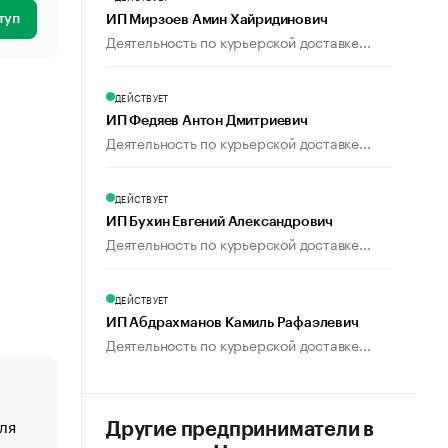
туп
ИП Мирзоев Амин Хайридинович
Деятельность по курьерской доставке...
ДЕЙСТВУЕТ
ИП Федяев Антон Дмитриевич
Деятельность по курьерской доставке...
ДЕЙСТВУЕТ
ИП Бухин Евгений Александрович
Деятельность по курьерской доставке...
ДЕЙСТВУЕТ
ИП Абдрахманов Камиль Рафаэлевич
Деятельность по курьерской доставке...
ля
«От спорта тело стареет иначе». Как живет глава ко
Другие предприниматели в
создавшей GTA