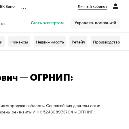
...
БК Вино
Личный кабинет
Стать экспертом
Управлять компанией
кте
азета
жи
Финансы
Недвижимость
Ретейл
Производство
ович — ОГРНИП:
Нижегородская область. Основной вид деятельности:
своены реквизиты ИНН: 524308973704 и ОГРНИП: