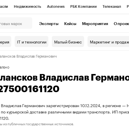
асли
Недвижимость
Autonews
РБК Компании
Телеканал
Р
К Курсы
РБК Life
Тренды
Визионеры
Национальные проекты
Эксперты
Кейсы
Мероприятия
О прое
онный клуб
Исследования
Кредитные рейтинги
Франшизы
Г
терия
IT и технологии
Малый бизнес
Маркетинг и прода
Проверка контрагентов
Политика
Экономика
Бизнес
алансков Владислав Германович
ы
ВЛЕНО
алансков Владислав Герман
27500161120
 Владислав Германович зарегистрирован 10.12.2024, в регионе — 
 по курьерской доставке различными видами транспорта. ИП при
1120.
ы из публичных государственных источников.