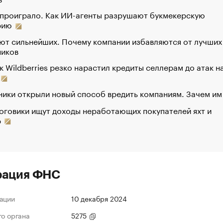
 проиграло. Как ИИ-агенты разрушают букмекерскую
рию
ют сильнейших. Почему компании избавляются от лучших
ников
к Wildberries резко нарастил кредиты селлерам до атак н
ики открыли новый способ вредить компаниям. Зачем им
оговики ищут доходы неработающих покупателей яхт и
р
рация ФНС
ации
10 декабря 2024
го органа
5275