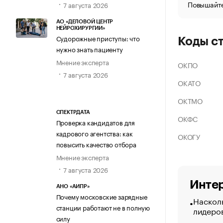
Повышайте
7 августа 2026
АО «ДЕЛОВОЙ ЦЕНТР
НЕЙРОХИРУРГИИ»
Судорожные приступы: что
Коды с
нужно знать пациенту
Мнение эксперта
ОКПО
7 августа 2026
ОКАТО
ОКТМО
СПЕКТРДАТА
ОКФС
Проверка кандидатов для
кадрового агентства: как
ОКОГУ
повысить качество отбора
Мнение эксперта
7 августа 2026
Интер
АНО «АИПР»
Почему московские зарядные
Насколь
станции работают не в полную
лидеро
силу