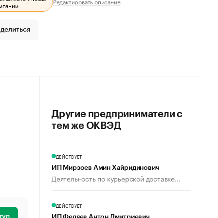
Редактировать описание
мпании.
делиться
Другие предприниматели с
тем же ОКВЭД
ДЕЙСТВУЕТ
ИП Мирзоев Амин Хайридинович
Деятельность по курьерской доставке...
ДЕЙСТВУЕТ
туп
ИП Федяев Антон Дмитриевич