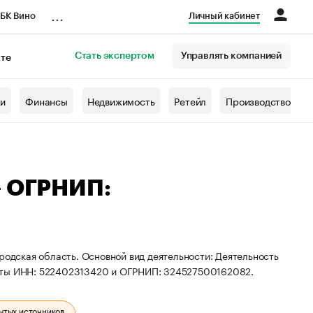
...
БК Вино
Личный кабинет
Стать экспертом
Управлять компанией
кте
азета
жи
Финансы
Недвижимость
Ретейл
Производство
— ОГРНИП:
родская область. Основной вид деятельности: Деятельность
зиты ИНН: 522402313420 и ОГРНИП: 324527500162082.
ытых источников.