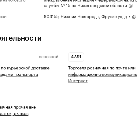
службы № 15 по Нижегородской области
вой
603155, Нижний Новгород г, Фрунзе ул, д 7
еятельности
47.91
ОСНОВНОЙ
 по курьерской доставке
Торговля розничная по почте или
видами транспорта
информационно-коммуникационно
Интернет
ничная прочая вне
алаток, рынков