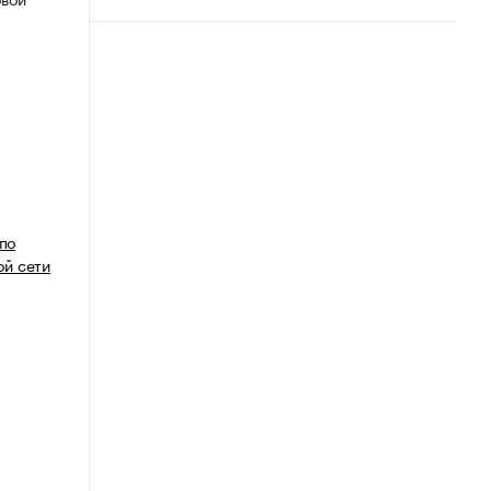
 по
й сети