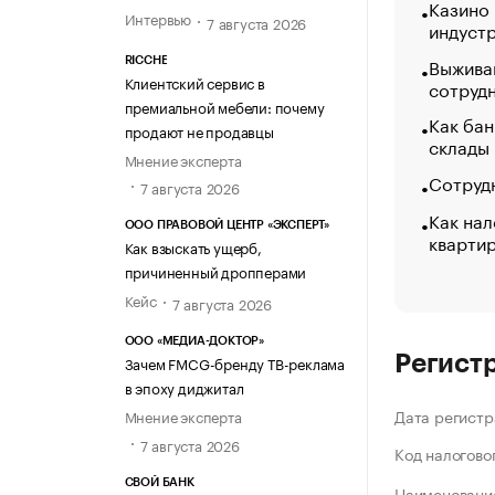
Казино
Интервью
7 августа 2026
индуст
Выжива
RICCHE
Клиентский сервис в
сотруд
премиальной мебели: почему
Как бан
продают не продавцы
склады
Мнение эксперта
Сотрудн
7 августа 2026
Как нал
ООО ПРАВОВОЙ ЦЕНТР «ЭКСПЕРТ»
кварти
Как взыскать ущерб,
причиненный дропперами
Кейс
7 августа 2026
ООО «МЕДИА-ДОКТОР»
Регист
Зачем FMCG-бренду ТВ-реклама
в эпоху диджитал
Дата регистр
Мнение эксперта
7 августа 2026
Код налогово
СВОЙ БАНК
Наименование