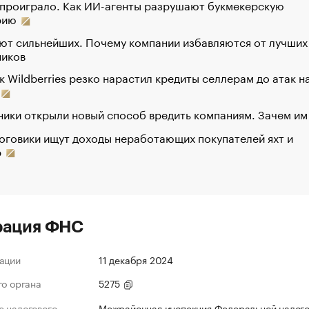
 проиграло. Как ИИ-агенты разрушают букмекерскую
рию
ют сильнейших. Почему компании избавляются от лучших
ников
к Wildberries резко нарастил кредиты селлерам до атак н
ики открыли новый способ вредить компаниям. Зачем им
оговики ищут доходы неработающих покупателей яхт и
р
рация ФНС
ации
11 декабря 2024
го органа
5275
 налогового
Межрайонная инспекция Федеральной налог