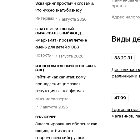
Эквайринг простыми словами:
органа
что нужно знать бизнесу
Адрес налого
Интервью
7 августа 2026
БЛАГОТВОРИТЕЛЬНЫЙ
ОБРАЗОВАТЕЛЬНЫЙ ФОНД
Виды д
«МАРХАМАТ»
«Мархамат» провел летние
смены для детей с ОВЗ
Новость
7 августа 2026
53.20.31
ИССЛЕДОВАТЕЛЬСКИЙ ЦЕНТР «АБП»
Деятельность
(ABL)
различными 
Рейтинг как капитал: кому
принадлежит цифровая
репутация на платформах
Мнение эксперта
47.99
7 августа 2026
Торговля роз
магазинов, п
SERVICEPIPE
Эшелонированная оборона: как
защищать бизнес от
современных киберугроз