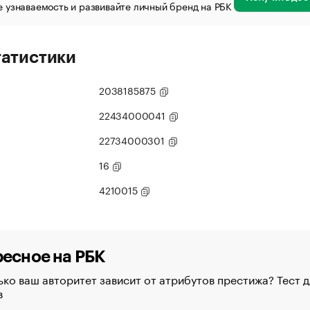
 узнаваемость и развивайте личный бренд на РБК
татистики
2038185875
22434000041
22734000301
16
4210015
есное на РБК
ко ваш авторитет зависит от атрибутов престижа? Тест д
в