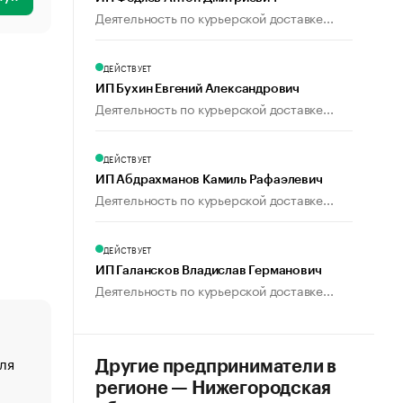
Деятельность по курьерской доставке...
ДЕЙСТВУЕТ
ИП Бухин Евгений Александрович
Деятельность по курьерской доставке...
ДЕЙСТВУЕТ
ИП Абдрахманов Камиль Рафаэлевич
Деятельность по курьерской доставке...
ДЕЙСТВУЕТ
ИП Галансков Владислав Германович
Деятельность по курьерской доставке...
ля
«От спорта тело стареет иначе». Как живет глава ко
Другие предприниматели в
создавшей GTA
регионе — Нижегородская