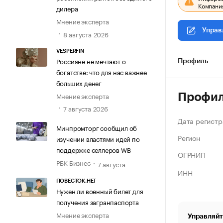
Компания
дилера
Мнение эксперта
Управ
8 августа 2026
VESPERFIN
Россияне не мечтают о
Профиль
богатстве: что для нас важнее
больших денег
Мнение эксперта
Профи
7 августа 2026
Дата регистр
Минпромторг сообщил об
Регион
изучении властями идей по
поддержке селлеров WB
ОГРНИП
РБК Бизнес
7 августа
ИНН
ПОВЕСТОК.НЕТ
Нужен ли военный билет для
получения загранпаспорта
Мнение эксперта
Управляйт