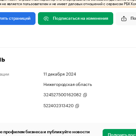
 не является пользователем и не имеет деловых отношений с сервисом РБК Ко
Подписаться на изменения
По
лять страницей
ль
ации
11 декабря 2024
Нижегородская область
324527500162082
522402313420
е профилем бизнеса и публикуйте новости
Получить дос