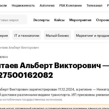
асли
Недвижимость
Autonews
РБК Компании
Телеканал
Р
К Курсы
РБК Life
Тренды
Визионеры
Национальные проекты
Эксперты
Кейсы
Мероприятия
О прое
онный клуб
Исследования
Кредитные рейтинги
Франшизы
Г
терия
IT и технологии
Малый бизнес
Маркетинг и прода
Проверка контрагентов
Политика
Экономика
Бизнес
итаев Альберт Викторович
ы
ВЛЕНО
итаев Альберт Викторович 
27500162082
ьберт Викторович зарегистрирован 11.12.2024, в регионе — Нижего
й доставке различными видами транспорта. ИП присвоены рекви
ы из публичных государственных источников.
ия носит справочный характер и сгенерирована на основании данных из откр