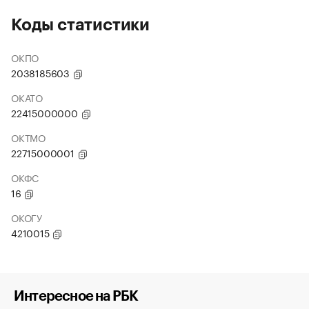
Коды статистики
ОКПО
2038185603
ОКАТО
22415000000
ОКТМО
22715000001
ОКФС
16
ОКОГУ
4210015
Интересное на РБК