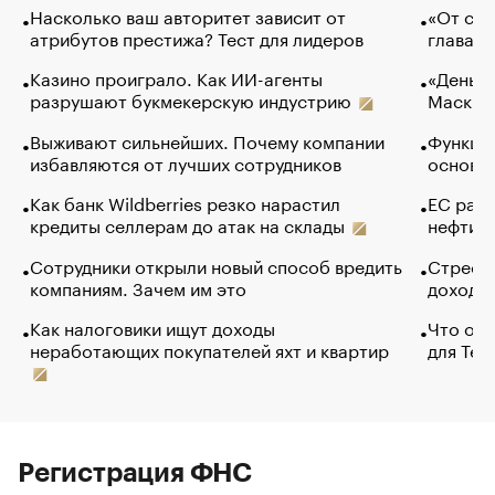
Насколько ваш авторитет зависит от
«От спо
атрибутов престижа? Тест для лидеров
глава к
Казино проиграло. Как ИИ-агенты
«Деньги
разрушают букмекерскую индустрию
Маск в 
Выживают сильнейших. Почему компании
Функции
избавляются от лучших сотрудников
основ э
Как банк Wildberries резко нарастил
ЕС раз
кредиты селлерам до атак на склады
нефти —
Сотрудники открыли новый способ вредить
Стресс 
компаниям. Зачем им это
доходов
Как налоговики ищут доходы
Что обв
неработающих покупателей яхт и квартир
для Tel
Регистрация ФНС