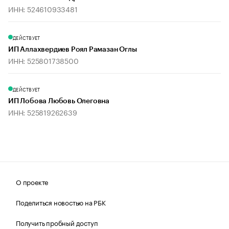
ИНН: 524610933481
ДЕЙСТВУЕТ
ИП Аллахвердиев Роял Рамазан Оглы
ИНН: 525801738500
ДЕЙСТВУЕТ
ИП Лобова Любовь Олеговна
ИНН: 525819262639
О проекте
Поделиться новостью на РБК
Получить пробный доступ