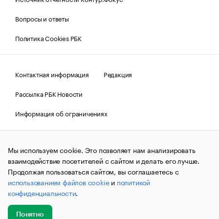
Вопросы и ответы
Политика Cookies РБК
Контактная информация
Редакция
Рассылка РБК Новости
Информация об ограничениях
Правовая информация
О соблюдении авторских прав
Мы используем cookie. Это позволяет нам анализировать
© АО «РОСБИЗНЕСКОНСАЛТИНГ»,
1995–2026.
Сообщения
и материалы информационного агентства «РБК»
взаимодействие посетителей с сайтом и делать его лучше.
(зарегистрировано Федеральной службой по надзору в сфере
Продолжая пользоваться сайтом, вы соглашаетесь с
связи, информационных технологий и массовых
использованием файлов cookie
и
политикой
коммуникаций (Роскомнадзор) 09.12.2015 за номером ИА
№ФС77-63848) сопровождаются пометкой «РБК». Отдельные
конфиденциальности
.
публикации могут содержать информацию,
не предназначенную для пользователей
до 18 лет.
companycardsfeedback@rbc.ru
Понятно