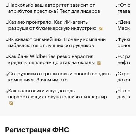
Насколько ваш авторитет зависит от
«От спо
атрибутов престижа? Тест для лидеров
глава к
Казино проиграло. Как ИИ-агенты
«Деньги
разрушают букмекерскую индустрию
Маск в 
Выживают сильнейших. Почему компании
Функции
избавляются от лучших сотрудников
основ э
Как банк Wildberries резко нарастил
ЕС раз
кредиты селлерам до атак на склады
нефти —
Сотрудники открыли новый способ вредить
Стресс 
компаниям. Зачем им это
доходов
Как налоговики ищут доходы
Что обв
неработающих покупателей яхт и квартир
для Tel
Регистрация ФНС