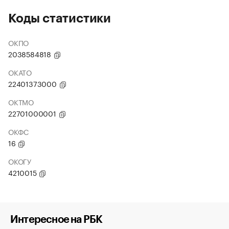
Коды статистики
ОКПО
2038584818
ОКАТО
22401373000
ОКТМО
22701000001
ОКФС
16
ОКОГУ
4210015
Интересное на РБК