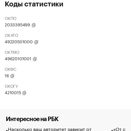
Коды статистики
ОКПО
2033395499
ОКАТО
49220501000
ОКТМО
49620101001
ОКФС
16
ОКОГУ
4210015
Интересное на РБК
Насколько ваш авторитет зависит от
«От спо