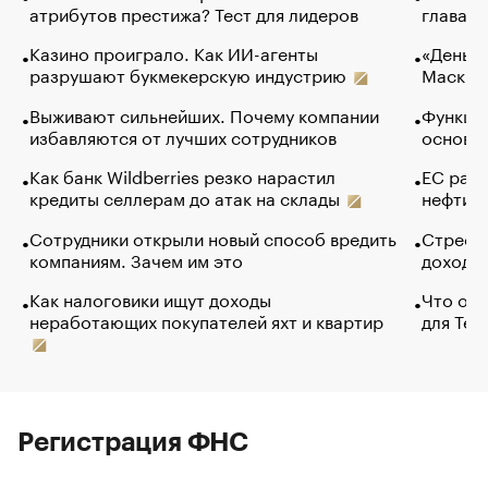
атрибутов престижа? Тест для лидеров
глава к
Казино проиграло. Как ИИ-агенты
«Деньги
разрушают букмекерскую индустрию
Маск в 
Выживают сильнейших. Почему компании
Функции
избавляются от лучших сотрудников
основ э
Как банк Wildberries резко нарастил
ЕС раз
кредиты селлерам до атак на склады
нефти —
Сотрудники открыли новый способ вредить
Стресс 
компаниям. Зачем им это
доходов
Как налоговики ищут доходы
Что обв
неработающих покупателей яхт и квартир
для Tel
Регистрация ФНС