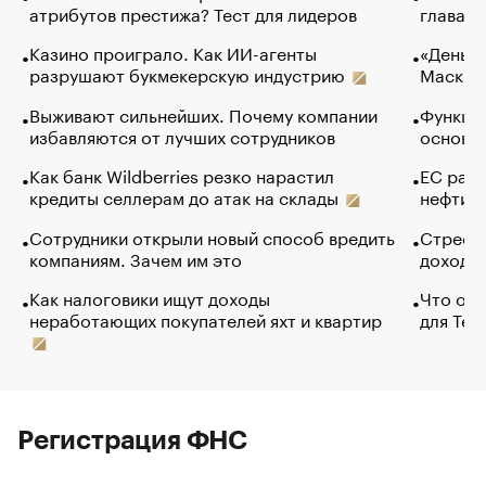
атрибутов престижа? Тест для лидеров
глава к
Казино проиграло. Как ИИ-агенты
«Деньги
разрушают букмекерскую индустрию
Маск в 
Выживают сильнейших. Почему компании
Функции
избавляются от лучших сотрудников
основ э
Как банк Wildberries резко нарастил
ЕС раз
кредиты селлерам до атак на склады
нефти —
Сотрудники открыли новый способ вредить
Стресс 
компаниям. Зачем им это
доходов
Как налоговики ищут доходы
Что обв
неработающих покупателей яхт и квартир
для Tel
Регистрация ФНС