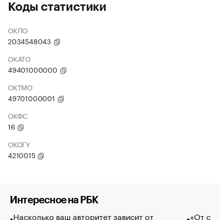
Коды статистики
ОКПО
2034548043
ОКАТО
49401000000
ОКТМО
49701000001
ОКФС
16
ОКОГУ
4210015
Интересное на РБК
Насколько ваш авторитет зависит от
«От спо