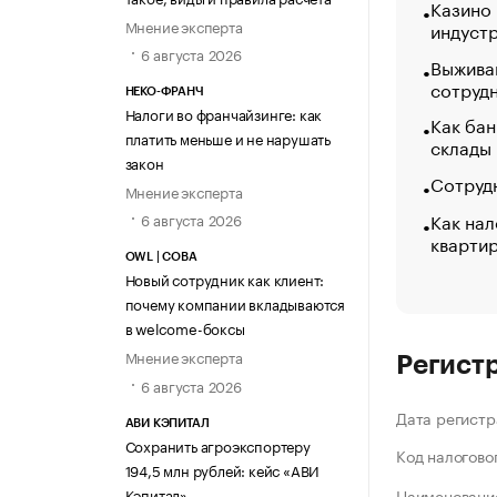
Казино
Мнение эксперта
индуст
6 августа 2026
Выжива
сотруд
НЕКО-ФРАНЧ
Налоги во франчайзинге: как
Как бан
платить меньше и не нарушать
склады
закон
Сотрудн
Мнение эксперта
Как нал
6 августа 2026
кварти
OWL | СОВА
Новый сотрудник как клиент:
почему компании вкладываются
в welcome-боксы
Мнение эксперта
Регист
6 августа 2026
Дата регистр
АВИ КЭПИТАЛ
Сохранить агроэкспортеру
Код налогово
194,5 млн рублей: кейс «АВИ
Кэпитал»
Наименование