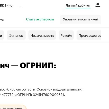
...
БК Вино
Личный кабинет
Стать экспертом
Управлять компанией
кте
азета
жи
Финансы
Недвижимость
Ретейл
Производство
вич — ОГРНИП:
восибирская область. Основной вид деятельности:
614477779 и ОГРНИП: 324547600002351.
ытых источников.