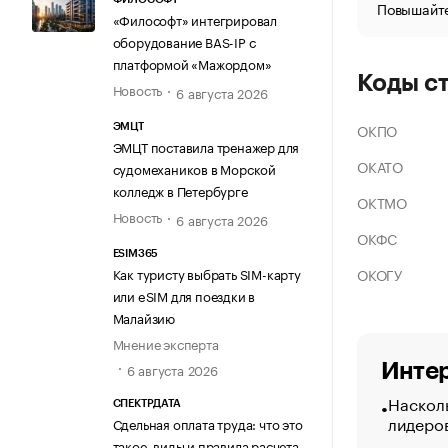
Повышайте
«Философт» интегрировал
оборудование BAS-IP с
платформой «Мажордом»
Коды с
Новость
6 августа 2026
ОКПО
ЭМЦТ
ЭМЦТ поставила тренажер для
ОКАТО
судомехаников в Морской
колледж в Петербурге
ОКТМО
Новость
6 августа 2026
ОКФС
ESIM365
ОКОГУ
Как туристу выбрать SIM-карту
или eSIM для поездки в
Малайзию
Мнение эксперта
6 августа 2026
Интер
Насколь
СПЕКТРДАТА
лидеро
Сдельная оплата труда: что это
такое, виды и правила расчета