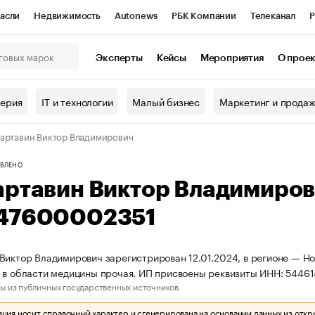
асли
Недвижимость
Autonews
РБК Компании
Телеканал
Р
К Курсы
РБК Life
Тренды
Визионеры
Национальные проекты
Эксперты
Кейсы
Мероприятия
О прое
онный клуб
Исследования
Кредитные рейтинги
Франшизы
Г
терия
IT и технологии
Малый бизнес
Маркетинг и прода
Проверка контрагентов
Политика
Экономика
Бизнес
артавин Виктор Владимирович
ы
ВЛЕНО
артавин Виктор Владимиро
47600002351
Виктор Владимирович зарегистрирован 12.01.2024, в регионе — Но
 в области медицины прочая. ИП присвоены реквизиты ИНН: 544
ы из публичных государственных источников.
ия носит справочный характер и сгенерирована на основании данных из откр