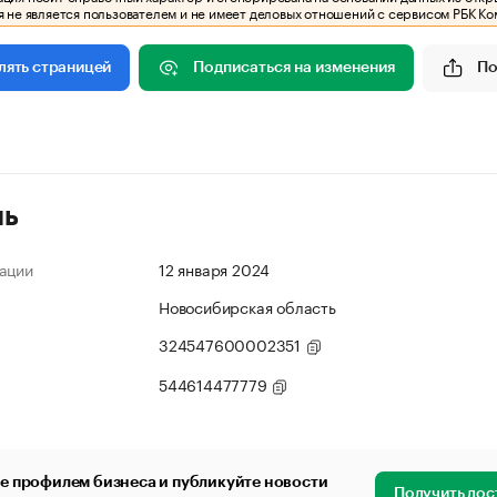
 не является пользователем и не имеет деловых отношений с сервисом РБК Ко
Подписаться на изменения
По
лять страницей
ль
ации
12 января 2024
Новосибирская область
324547600002351
544614477779
е профилем бизнеса и публикуйте новости
Получить дос