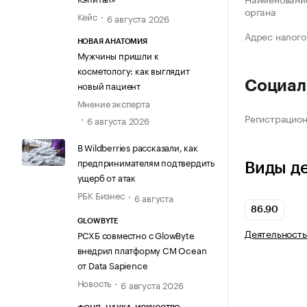
органа
Кейс
6 августа 2026
Адрес налого
НОВАЯ АНАТОМИЯ
Мужчины пришли к
косметологу: как выглядит
Социал
новый пациент
Мнение эксперта
Регистрацио
6 августа 2026
В Wildberries рассказали, как
предпринимателям подтвердить
Виды д
ущерб от атак
РБК Бизнес
6 августа
86.90
GLOWBYTE
Деятельность
РСХБ совместно с GlowByte
внедрил платформу CM Ocean
от Data Sapience
Новость
6 августа 2026