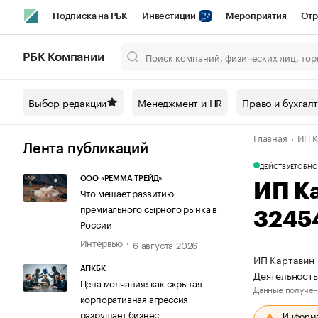
Подписка на РБК
Инвестиции
Мероприятия
Отр
Спорт
Школа управления РБК
РБК Образование
РБ
РБК Компании
Город
Стиль
Крипто
РБК Бизнес-среда
Дискусси
Выбор редакции
Менеджмент и HR
Право и бухгал
Спецпроекты СПб
Конференции СПб
Спецпроекты
Главная
ИП К
Технологии и медиа
Финансы
Рынок наличной валют
Лента публикаций
ДЕЙСТВУЕТ
ОБНО
ООО «РЕММА ТРЕЙД»
ИП К
Что мешает развитию
премиального сырного рынка в
3245
России
Интервью
6 августа 2026
ИП Картавин 
АПКБК
Деятельность
Цена молчания: как скрытая
Данные получен
корпоративная агрессия
разрушает бизнес
Информац