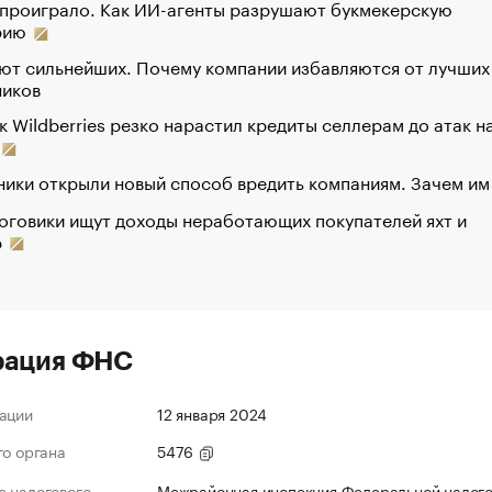
 проиграло. Как ИИ-агенты разрушают букмекерскую
рию
ют сильнейших. Почему компании избавляются от лучших
ников
к Wildberries резко нарастил кредиты селлерам до атак н
ики открыли новый способ вредить компаниям. Зачем им
оговики ищут доходы неработающих покупателей яхт и
р
рация ФНС
ации
12 января 2024
го органа
5476
 налогового
Межрайонная инспекция Федеральной налог