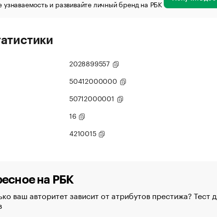
 узнаваемость и развивайте личный бренд на РБК
татистики
2028899557
50412000000
50712000001
16
4210015
есное на РБК
ко ваш авторитет зависит от атрибутов престижа? Тест д
в