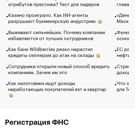
атрибутов престижа? Тест для лидеров
глава к
Казино проиграло. Как ИИ-агенты
«Деньги
разрушают букмекерскую индустрию
Маск в 
Выживают сильнейших. Почему компании
Функции
избавляются от лучших сотрудников
основ э
Как банк Wildberries резко нарастил
ЕС раз
кредиты селлерам до атак на склады
нефти —
Сотрудники открыли новый способ вредить
Стресс 
компаниям. Зачем им это
доходов
Как налоговики ищут доходы
Что обв
неработающих покупателей яхт и квартир
для Tel
Регистрация ФНС