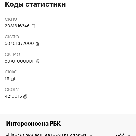
Коды статистики
ОКПО
2031316346
ОКАТО
50401377000
ОКТМО
50701000001
ОКФС
16
ОКОГУ
4210015
Интересное на РБК
Насколько ваш авторитет зависит от
«От спо