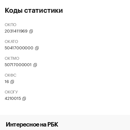
Коды статистики
ОКПО
2031411969
ОКАТО
50417000000
ОКТМО
50717000001
ОКФС
16
ОКОГУ
4210015
Интересное на РБК