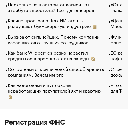
Насколько ваш авторитет зависит от
«От спо
атрибутов престижа? Тест для лидеров
глава к
Казино проиграло. Как ИИ-агенты
«Деньги
разрушают букмекерскую индустрию
Маск в 
Выживают сильнейших. Почему компании
Функции
избавляются от лучших сотрудников
основ э
Как банк Wildberries резко нарастил
ЕС раз
кредиты селлерам до атак на склады
нефти —
Сотрудники открыли новый способ вредить
Стресс 
компаниям. Зачем им это
доходов
Как налоговики ищут доходы
Что обв
неработающих покупателей яхт и квартир
для Tel
Регистрация ФНС