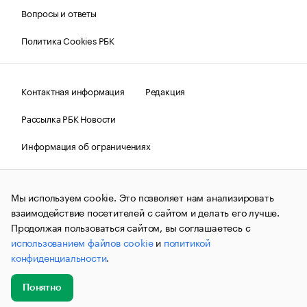
Вопросы и ответы
Политика Cookies РБК
Контактная информация
Редакция
Рассылка РБК Новости
Информация об ограничениях
Правовая информация
О соблюдении авторских прав
Мы используем cookie. Это позволяет нам анализировать
© АО «РОСБИЗНЕСКОНСАЛТИНГ»,
1995–2026.
Сообщения
и материалы информационного агентства «РБК»
взаимодействие посетителей с сайтом и делать его лучше.
(зарегистрировано Федеральной службой по надзору в сфере
Продолжая пользоваться сайтом, вы соглашаетесь с
связи, информационных технологий и массовых
использованием файлов cookie
и
политикой
коммуникаций (Роскомнадзор) 09.12.2015 за номером ИА
№ФС77-63848) сопровождаются пометкой «РБК». Отдельные
конфиденциальности
.
публикации могут содержать информацию,
не предназначенную для пользователей
до 18 лет.
companycardsfeedback@rbc.ru
Понятно
Добавить