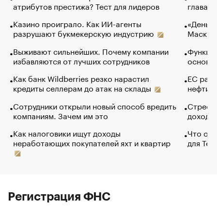
атрибутов престижа? Тест для лидеров
глава к
Казино проиграло. Как ИИ-агенты
«Деньги
разрушают букмекерскую индустрию
Маск в 
Выживают сильнейших. Почему компании
Функции
избавляются от лучших сотрудников
основ э
Как банк Wildberries резко нарастил
ЕС раз
кредиты селлерам до атак на склады
нефти —
Сотрудники открыли новый способ вредить
Стресс 
компаниям. Зачем им это
доходов
Как налоговики ищут доходы
Что обв
неработающих покупателей яхт и квартир
для Tel
Регистрация ФНС