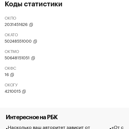
Коды статистики
ОКПО
2031451626
ОКАТО
50248551000
ОКТМО
50648151051
ОКФС
16
ОКОГУ
4210015
Интересное на РБК
Насколько ваш авторитет зависит от
«От спо