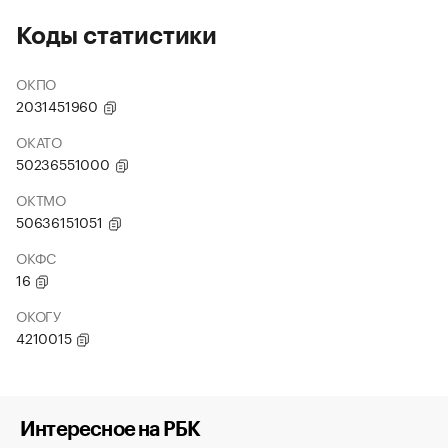
Коды статистики
ОКПО
2031451960
ОКАТО
50236551000
ОКТМО
50636151051
ОКФС
16
ОКОГУ
4210015
Интересное на РБК