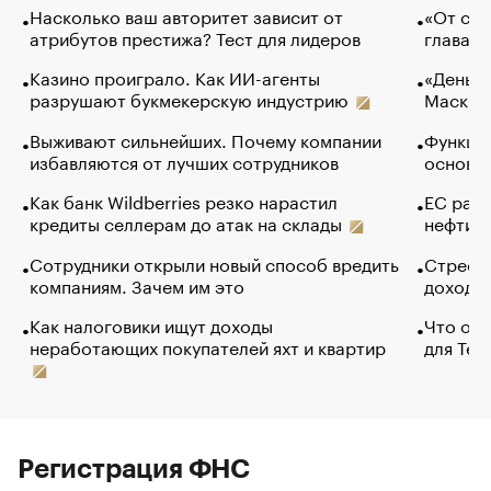
Насколько ваш авторитет зависит от
«От спо
атрибутов престижа? Тест для лидеров
глава к
Казино проиграло. Как ИИ-агенты
«Деньги
разрушают букмекерскую индустрию
Маск в 
Выживают сильнейших. Почему компании
Функции
избавляются от лучших сотрудников
основ э
Как банк Wildberries резко нарастил
ЕС раз
кредиты селлерам до атак на склады
нефти —
Сотрудники открыли новый способ вредить
Стресс 
компаниям. Зачем им это
доходов
Как налоговики ищут доходы
Что обв
неработающих покупателей яхт и квартир
для Tel
Регистрация ФНС