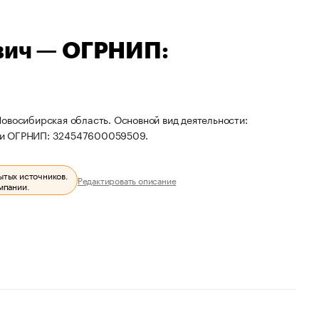
вич — ОГРНИП:
овосибирская область. Основной вид деятельности:
0 и ОГРНИП: 324547600059509.
ытых источников.
Редактировать описание
мпании.