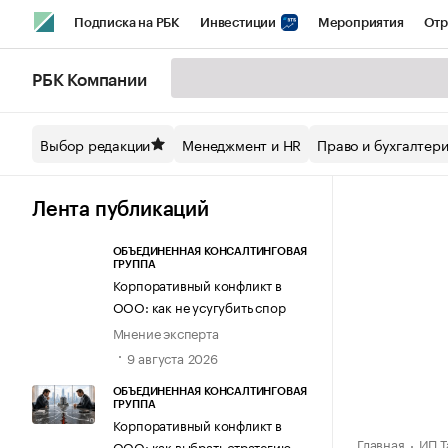
Подписка на РБК
Инвестиции
Мероприятия
Отр
Спорт
Школа управления РБК
РБК Образование
РБ
РБК Компании
Стиль
Крипто
РБК Бизнес-среда
Дискуссионный кл
Выбор редакции
Менеджмент и HR
Право и бухгалтер
Спецпроекты СПб
Конференции СПб
Спецпроекты
Технологии и медиа
Финансы
Рынок наличной валют
Лента публикаций
ОБЪЕДИНЕННАЯ КОНСАЛТИНГОВАЯ
ГРУППА
Корпоративный конфликт в
ООО: как не усугубить спор
Мнение эксперта
9 августа 2026
ОБЪЕДИНЕННАЯ КОНСАЛТИНГОВАЯ
ГРУППА
Корпоративный конфликт в
Главная
ИП Т
ООО: как выбрать стратегию