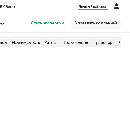
БК Вино
Личный кабинет
Город
Стать экспертом
Управлять компанией
кте
нсы
Недвижимость
Ретейл
Производство
Транспорт
Образ