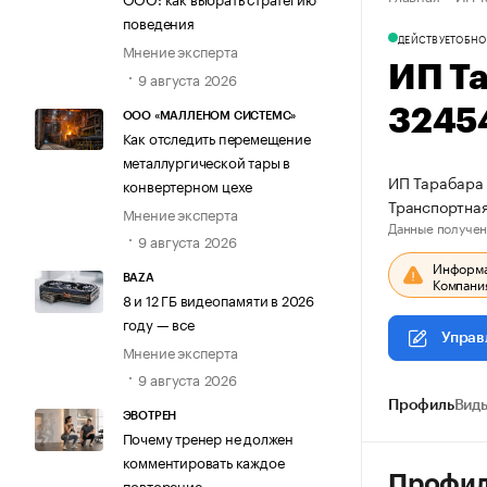
поведения
ДЕЙСТВУЕТ
ОБНО
Мнение эксперта
ИП Т
9 августа 2026
3245
ООО «МАЛЛЕНОМ СИСТЕМС»
Как отследить перемещение
металлургической тары в
ИП Тарабара 
конвертерном цехе
Транспортна
Мнение эксперта
Данные получен
9 августа 2026
Информац
BAZA
Компания
8 и 12 ГБ видеопамяти в 2026
году — все
Управ
Мнение эксперта
9 августа 2026
Профиль
Виды
ЭВОТРЕН
Почему тренер не должен
комментировать каждое
Профи
повторение