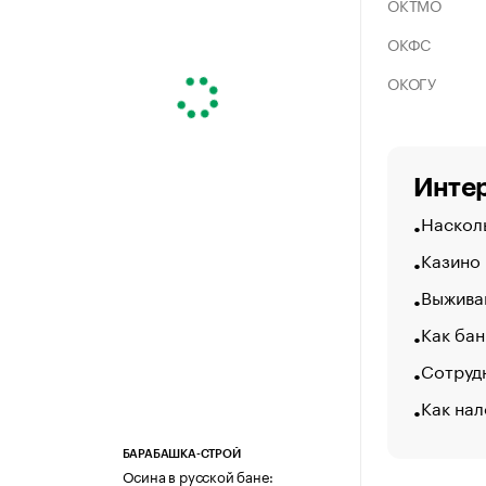
ОКТМО
ОКФС
ОКОГУ
Интер
Насколь
Казино
Выжива
Как бан
Сотрудн
Как нал
БАРАБАШКА-СТРОЙ
Осина в русской бане: