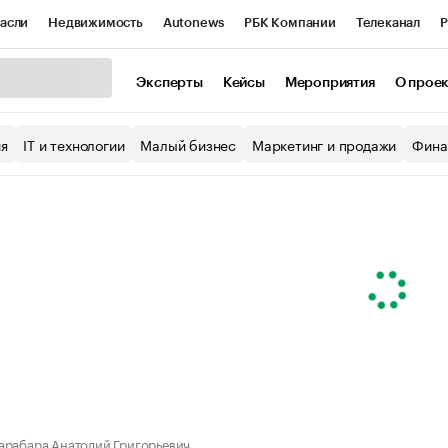
асли
Недвижимость
Autonews
РБК Компании
Телеканал
Р
К Курсы
РБК Life
Тренды
Визионеры
Национальные проекты
Эксперты
Кейсы
Мероприятия
О прое
уб
Исследования
Кредитные рейтинги
Франшизы
Газета
ия
IT и технологии
Малый бизнес
Маркетинг и продажи
Фина
Проверка контрагентов
Политика
Экономика
Бизнес
ы
арабара Анатолий Григорьевич