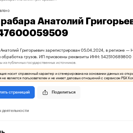
ВЛЕНО
арабара Анатолий Григорье
47600059509
Анатолий Григорьевич зарегистрирован 05.04.2024, в регионе — Н
я обработка грузов. ИП присвоены реквизиты ИНН: 54251068980
ы из публичных государственных источников.
ия носит справочный характер и сгенерирована на основании данных из откр
 не является пользователем и не имеет деловых отношений с сервисом РБК Ко
Поделиться
лять страницей
 деятельности
ль