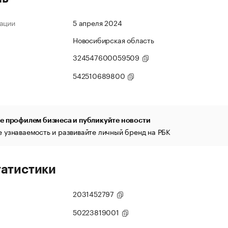
ации
5 апреля 2024
Новосибирская область
324547600059509
542510689800
е профилем бизнеса и публикуйте новости
 узнаваемость и развивайте личный бренд на РБК
татистики
2031452797
50223819001