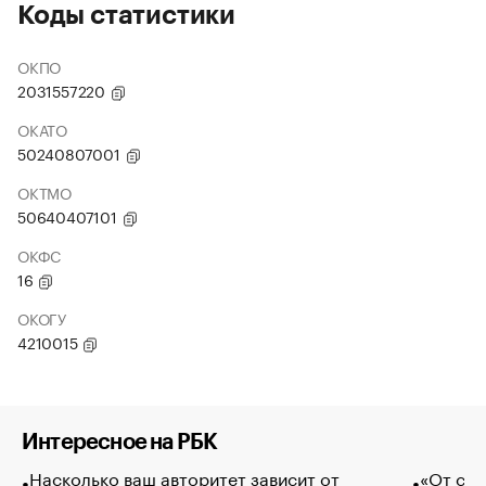
Коды статистики
ОКПО
2031557220
ОКАТО
50240807001
ОКТМО
50640407101
ОКФС
16
ОКОГУ
4210015
Интересное на РБК
Насколько ваш авторитет зависит от
«От спо