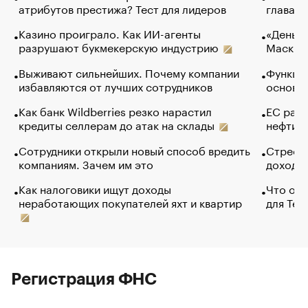
атрибутов престижа? Тест для лидеров
глава к
Казино проиграло. Как ИИ-агенты
«Деньги
разрушают букмекерскую индустрию
Маск в 
Выживают сильнейших. Почему компании
Функции
избавляются от лучших сотрудников
основ э
Как банк Wildberries резко нарастил
ЕС раз
кредиты селлерам до атак на склады
нефти —
Сотрудники открыли новый способ вредить
Стресс 
компаниям. Зачем им это
доходов
Как налоговики ищут доходы
Что обв
неработающих покупателей яхт и квартир
для Tel
Регистрация ФНС