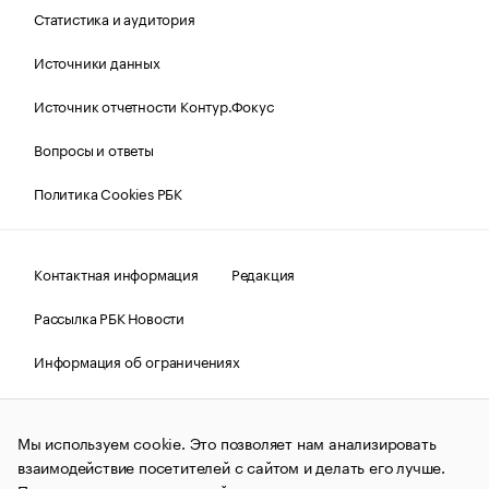
Статистика и аудитория
Источники данных
Источник отчетности Контур.Фокус
Вопросы и ответы
Политика Cookies РБК
Контактная информация
Редакция
Рассылка РБК Новости
Информация об ограничениях
Правовая информация
О соблюдении авторских прав
Мы используем cookie. Это позволяет нам анализировать
© АО «РОСБИЗНЕСКОНСАЛТИНГ»,
1995–2026.
Сообщения
и материалы информационного агентства «РБК»
взаимодействие посетителей с сайтом и делать его лучше.
(зарегистрировано Федеральной службой по надзору в сфере