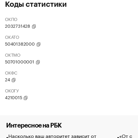
Коды статистики
ОКПО
2032731428
ОКАТО
50401382000
ОКТМО
50701000001
ОКФС
24
ОКОГУ
4210015
Интересное на РБК
Насколько ваш авторитет зависит от
«От спо