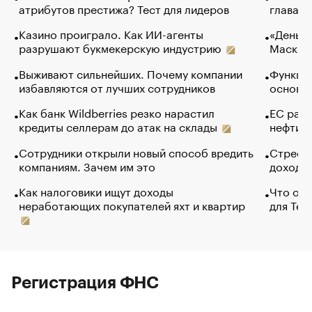
атрибутов престижа? Тест для лидеров
глава к
Казино проиграло. Как ИИ-агенты
«Деньги
разрушают букмекерскую индустрию
Маск в 
Выживают сильнейших. Почему компании
Функции
избавляются от лучших сотрудников
основ э
Как банк Wildberries резко нарастил
ЕС раз
кредиты селлерам до атак на склады
нефти —
Сотрудники открыли новый способ вредить
Стресс 
компаниям. Зачем им это
доходов
Как налоговики ищут доходы
Что обв
неработающих покупателей яхт и квартир
для Tel
Регистрация ФНС