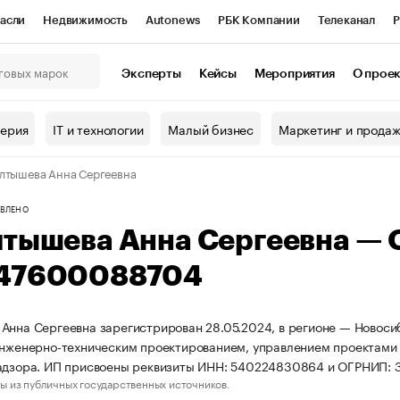
асли
Недвижимость
Autonews
РБК Компании
Телеканал
Р
К Курсы
РБК Life
Тренды
Визионеры
Национальные проекты
Эксперты
Кейсы
Мероприятия
О прое
онный клуб
Исследования
Кредитные рейтинги
Франшизы
Г
терия
IT и технологии
Малый бизнес
Маркетинг и прода
Проверка контрагентов
Политика
Экономика
Бизнес
лтышева Анна Сергеевна
ы
ВЛЕНО
лтышева Анна Сергеевна —
47600088704
Анна Сергеевна зарегистрирован 28.05.2024, в регионе — Новосиб
инженерно-техническим проектированием, управлением проектами 
надзора. ИП присвоены реквизиты ИНН: 540224830864 и ОГРНИП:
ы из публичных государственных источников.