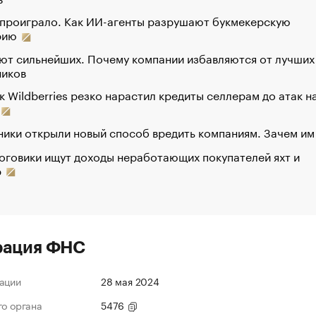
 проиграло. Как ИИ-агенты разрушают букмекерскую
рию
ют сильнейших. Почему компании избавляются от лучших
ников
к Wildberries резко нарастил кредиты селлерам до атак н
ики открыли новый способ вредить компаниям. Зачем им
оговики ищут доходы неработающих покупателей яхт и
р
рация ФНС
ации
28 мая 2024
го органа
5476