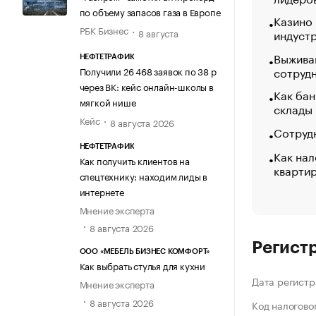
по объему запасов газа в Европе
Казино
РБК Бизнес
8 августа
индуст
Выжива
НЕФТЕТРАФИК
сотруд
Получили 26 468 заявок по 38 р
через ВК: кейс онлайн-школы в
Как бан
мягкой нише
склады
Кейс
8 августа 2026
Сотрудн
НЕФТЕТРАФИК
Как нал
Как получить клиентов на
кварти
спецтехнику: находим лиды в
интернете
Мнение эксперта
8 августа 2026
Регист
ООО «МЕБЕЛЬ БИЗНЕС КОМФОРТ»
Как выбрать стулья для кухни
Дата регистр
Мнение эксперта
8 августа 2026
Код налогово