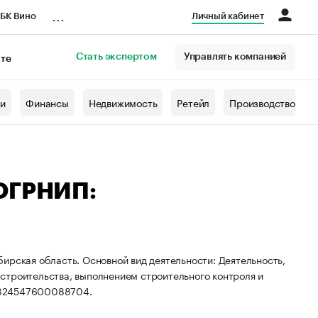
...
БК Вино
Личный кабинет
Стать экспертом
Управлять компанией
кте
азета
жи
Финансы
Недвижимость
Ретейл
Производство
 ОГРНИП:
ирская область. Основной вид деятельности: Деятельность,
строительства, выполнением строительного контроля и
 324547600088704.