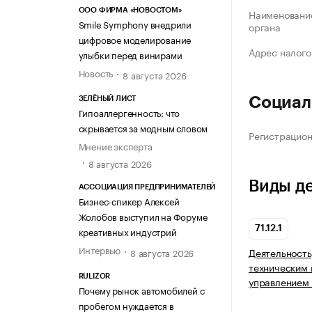
ООО ФИРМА «НОВОСТОМ»
Наименование
Smile Symphony внедрили
органа
цифровое моделирование
Адрес налого
улыбки перед винирами
Новость
8 августа 2026
Социал
ЗЕЛЁНЫЙ ЛИСТ
Гипоаллергенность: что
скрывается за модным словом
Регистрацио
Мнение эксперта
8 августа 2026
Виды д
АССОЦИАЦИЯ ПРЕДПРИНИМАТЕЛЕЙ
Бизнес-спикер Алексей
Жолобов выступил на Форуме
71.12.1
креативных индустрий
Интервью
Деятельность
8 августа 2026
техническим 
RULIZOR
управлением
Почему рынок автомобилей с
пробегом нуждается в