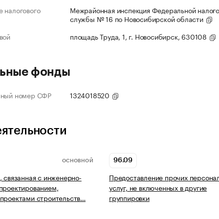
 налогового
Межрайонная инспекция Федеральной налог
службы № 16 по Новосибирской области
вой
площадь Труда, 1, г. Новосибирск, 630108
ьные фонды
нный номер СФР
1324018520
еятельности
96.09
ОСНОВНОЙ
, связанная с инженерно-
Предоставление прочих персона
проектированием,
услуг, не включенных в другие
 проектами строительств…
группировки