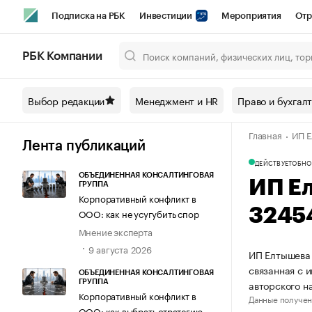
Подписка на РБК
Инвестиции
Мероприятия
Отр
Спорт
Школа управления РБК
РБК Образование
РБ
РБК Компании
Город
Стиль
Крипто
РБК Бизнес-среда
Дискусси
Выбор редакции
Менеджмент и HR
Право и бухгал
Спецпроекты СПб
Конференции СПб
Спецпроекты
Главная
ИП Е
Технологии и медиа
Финансы
Рынок наличной валют
Лента публикаций
ДЕЙСТВУЕТ
ОБНО
ОБЪЕДИНЕННАЯ КОНСАЛТИНГОВАЯ
ИП Е
ГРУППА
Корпоративный конфликт в
3245
ООО: как не усугубить спор
Мнение эксперта
9 августа 2026
ИП Елтышева 
связанная с 
ОБЪЕДИНЕННАЯ КОНСАЛТИНГОВАЯ
авторского 
ГРУППА
Корпоративный конфликт в
Данные получен
ООО: как выбрать стратегию