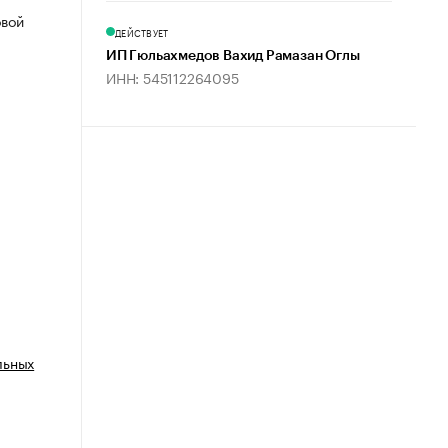
овой
ДЕЙСТВУЕТ
ИП Гюльахмедов Вахид Рамазан Оглы
ИНН: 545112264095
льных