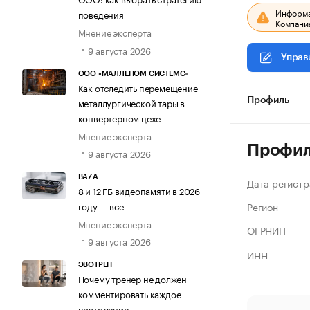
Информац
поведения
Компания
Мнение эксперта
9 августа 2026
Управ
ООО «МАЛЛЕНОМ СИСТЕМС»
Как отследить перемещение
металлургической тары в
Профиль
конвертерном цехе
Мнение эксперта
Профи
9 августа 2026
BAZA
Дата регистр
8 и 12 ГБ видеопамяти в 2026
Регион
году — все
Мнение эксперта
ОГРНИП
9 августа 2026
ИНН
ЭВОТРЕН
Почему тренер не должен
комментировать каждое
повторение