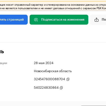
ия носит справочный характер и сгенерирована на основании данных из откр
 не является пользователем и не имеет деловых отношений с сервисом РБК Ко
Подписаться на изменения
По
лять страницей
ль
ации
28 мая 2024
Новосибирская область
324547600088704
540224830864