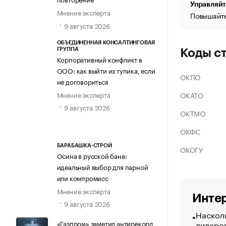
Управляйт
Мнение эксперта
Повышайте
9 августа 2026
ОБЪЕДИНЕННАЯ КОНСАЛТИНГОВАЯ
ГРУППА
Коды с
Корпоративный конфликт в
ООО: как выйти из тупика, если
ОКПО
не договориться
Мнение эксперта
ОКАТО
9 августа 2026
ОКТМО
ОКФС
БАРАБАШКА-СТРОЙ
ОКОГУ
Осина в русской бане:
идеальный выбор для парной
или компромисс
Мнение эксперта
Интер
9 августа 2026
Насколь
лидеро
«Газпром» заметил антирекорд