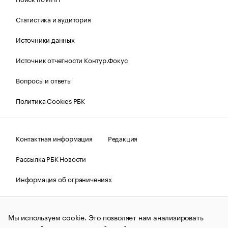
Статистика и аудитория
Источники данных
Источник отчетности Контур.Фокус
Вопросы и ответы
Политика Cookies РБК
Контактная информация
Редакция
Рассылка РБК Новости
Информация об ограничениях
Правовая информация
О соблюдении авторских прав
Мы используем cookie. Это позволяет нам анализировать
© АО «РОСБИЗНЕСКОНСАЛТИНГ»,
1995–2026.
Сообщения
и материалы информационного агентства «РБК»