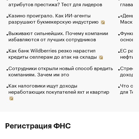
атрибутов престижа? Тест для лидеров
глава к
Казино проиграло. Как ИИ-агенты
«Деньги
разрушают букмекерскую индустрию
Маск в 
Выживают сильнейших. Почему компании
Функции
избавляются от лучших сотрудников
основ э
Как банк Wildberries резко нарастил
ЕС раз
кредиты селлерам до атак на склады
нефти —
Сотрудники открыли новый способ вредить
Стресс 
компаниям. Зачем им это
доходов
Как налоговики ищут доходы
Что обв
неработающих покупателей яхт и квартир
для Tel
Регистрация ФНС