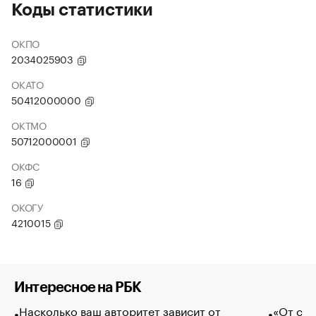
Коды статистики
ОКПО
2034025903
ОКАТО
50412000000
ОКТМО
50712000001
ОКФС
16
ОКОГУ
4210015
Интересное на РБК
Насколько ваш авторитет зависит от
«От спо