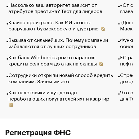
Насколько ваш авторитет зависит от
«От спо
атрибутов престижа? Тест для лидеров
глава к
Казино проиграло. Как ИИ-агенты
«Деньги
разрушают букмекерскую индустрию
Маск в 
Выживают сильнейших. Почему компании
Функции
избавляются от лучших сотрудников
основ э
Как банк Wildberries резко нарастил
ЕС раз
кредиты селлерам до атак на склады
нефти —
Сотрудники открыли новый способ вредить
Стресс 
компаниям. Зачем им это
доходов
Как налоговики ищут доходы
Что обв
неработающих покупателей яхт и квартир
для Tel
Регистрация ФНС