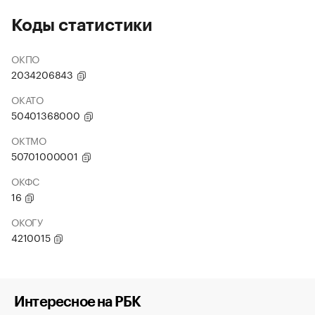
Коды статистики
ОКПО
2034206843
ОКАТО
50401368000
ОКТМО
50701000001
ОКФС
16
ОКОГУ
4210015
Интересное на РБК