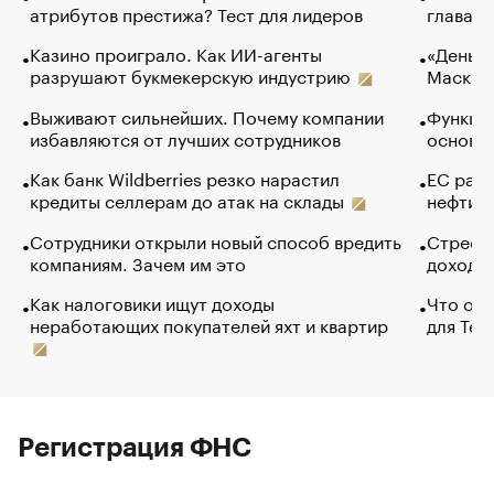
атрибутов престижа? Тест для лидеров
глава к
Казино проиграло. Как ИИ-агенты
«Деньги
разрушают букмекерскую индустрию
Маск в 
Выживают сильнейших. Почему компании
Функции
избавляются от лучших сотрудников
основ э
Как банк Wildberries резко нарастил
ЕС раз
кредиты селлерам до атак на склады
нефти —
Сотрудники открыли новый способ вредить
Стресс 
компаниям. Зачем им это
доходов
Как налоговики ищут доходы
Что обв
неработающих покупателей яхт и квартир
для Tel
Регистрация ФНС