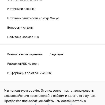
Источники данных
Источник отчетности Контур.Фокус
Вопросы и ответы
Политика Cookies РБК
Контактная информация
Редакция
Рассылка РБК Новости
Информация об ограничениях
Правовая информация
О соблюдении авторских прав
Мы используем cookie. Это позволяет нам анализировать
© АО «РОСБИЗНЕСКОНСАЛТИНГ»,
1995–2026.
Сообщения
и материалы информационного агентства «РБК»
взаимодействие посетителей с сайтом и делать его лучше.
(зарегистрировано Федеральной службой по надзору в сфере
Продолжая пользоваться сайтом, вы соглашаетесь с
связи, информационных технологий и массовых