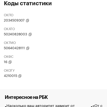
Коды статистики
ОКПО
2034509307
ОКАТО
50240828003
ОКТМО
50640428111
ОКФС
16
ОКОГУ
4210015
Интересное на РБК
Насколько ваш авторитет зависит от
«От спо