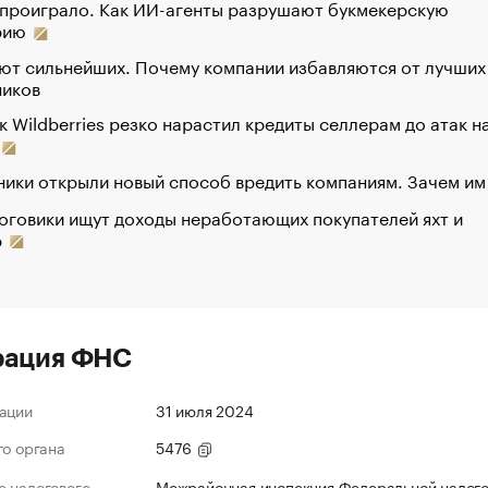
 проиграло. Как ИИ-агенты разрушают букмекерскую
рию
ют сильнейших. Почему компании избавляются от лучших
ников
к Wildberries резко нарастил кредиты селлерам до атак н
ики открыли новый способ вредить компаниям. Зачем им
оговики ищут доходы неработающих покупателей яхт и
р
рация ФНС
ации
31 июля 2024
го органа
5476
 налогового
Межрайонная инспекция Федеральной налог