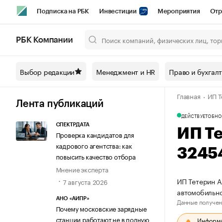
Подписка на РБК
Инвестиции
Мероприятия
Отр
Спорт
Школа управления РБК
РБК Образование
РБ
РБК Компании
Город
Стиль
Крипто
РБК Бизнес-среда
Дискусси
Выбор редакции
Менеджмент и HR
Право и бухгал
Спецпроекты СПб
Конференции СПб
Спецпроекты
Главная
ИП Т
Технологии и медиа
Финансы
Рынок наличной валют
Лента публикаций
ДЕЙСТВУЕТ
ОБНО
СПЕКТРДАТА
ИП Т
Проверка кандидатов для
кадрового агентства: как
3245
повысить качество отбора
Мнение эксперта
ИП Тетерин А
7 августа 2026
автомобильно
АНО «АИПР»
Данные получен
Почему московские зарядные
станции работают не в полную
Информац