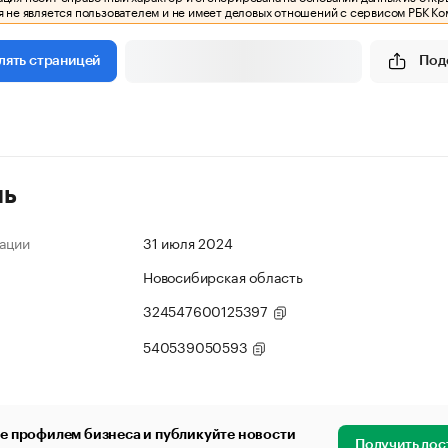
 не является пользователем и не имеет деловых отношений с сервисом РБК Ко
Под
лять страницей
ль
ации
31 июля 2024
Новосибирская область
324547600125397
540539050593
е профилем бизнеса и публикуйте новости
Получить дос