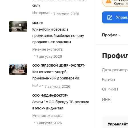
Компания
силу
Интервью
7 августа 2026
Управ
RICCHE
Клиентский сервис в
премиальной мебели: почему
Профиль
продают не продавцы
Мнение эксперта
Профи
7 августа 2026
ООО ПРАВОВОЙ ЦЕНТР «ЭКСПЕРТ»
Дата регистр
Как взыскать ущерб,
причиненный дропперами
Регион
Кейс
7 августа 2026
ОГРНИП
ООО «МЕДИА-ДОКТОР»
ИНН
Зачем FMCG-бренду ТВ-реклама
в эпоху диджитал
Мнение эксперта
7 августа 2026
Управляйт