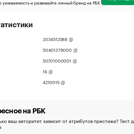
 узнаваемость и развивайте личный бренд на РБК
татистики
2034512588
50401379000
50701000001
16
4210015
есное на РБК
ко ваш авторитет зависит от атрибутов престижа? Тест д
в