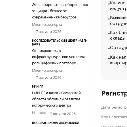
Казино
Эшелонированная оборона: как
индуст
защищать бизнес от
Выжива
современных киберугроз
сотруд
Мнение эксперта
Как бан
7 августа 2026
склады
ИССЛЕДОВАТЕЛЬСКИЙ ЦЕНТР «АБП»
(ABL)
Сотрудн
От посредника к
Как нал
инфраструктуре: как меняется
кварти
роль цифровых платформ
Мнение эксперта
7 августа 2026
НИИ ПГ
НИИ ПГ и власти Самарской
Регист
области обсудили развитие
исторического центра
Дата регистр
Новость
7 августа 2026
Код налогово
ВЫСШАЯ ШКОЛА ЭКОНОМИКИ
Наименование