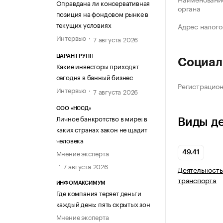
Оправдана ли консервативная
органа
позиция на фондовом рынке в
текущих условиях
Адрес налого
Интервью
7 августа 2026
ЦАРАН ГРУПП
Социал
Какие инвесторы приходят
сегодня в банный бизнес
Регистрацио
Интервью
7 августа 2026
ООО «НССД»
Личное банкротство в мире: в
Виды д
каких странах закон не щадит
человека
Мнение эксперта
49.41
7 августа 2026
Деятельность
транспорта
ИНФОМАКСИМУМ
Где компания теряет деньги
каждый день: пять скрытых зон
Мнение эксперта