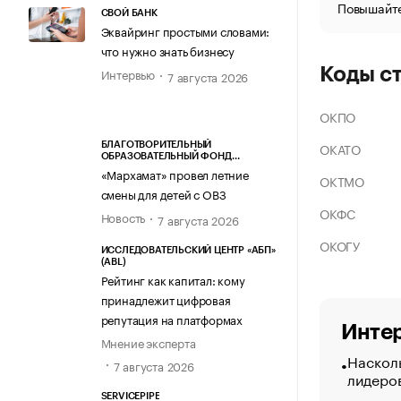
Повышайте
СВОЙ БАНК
Эквайринг простыми словами:
что нужно знать бизнесу
Коды с
Интервью
7 августа 2026
ОКПО
ОКАТО
БЛАГОТВОРИТЕЛЬНЫЙ
ОБРАЗОВАТЕЛЬНЫЙ ФОНД
«МАРХАМАТ»
«Мархамат» провел летние
ОКТМО
смены для детей с ОВЗ
ОКФС
Новость
7 августа 2026
ОКОГУ
ИССЛЕДОВАТЕЛЬСКИЙ ЦЕНТР «АБП»
(ABL)
Рейтинг как капитал: кому
принадлежит цифровая
репутация на платформах
Интер
Мнение эксперта
Насколь
7 августа 2026
лидеро
SERVICEPIPE