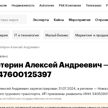
асли
Недвижимость
Autonews
РБК Компании
Телеканал
Р
К Курсы
РБК Life
Тренды
Визионеры
Национальные проекты
Эксперты
Кейсы
Мероприятия
О прое
онный клуб
Исследования
Кредитные рейтинги
Франшизы
Г
терия
IT и технологии
Малый бизнес
Маркетинг и прода
Проверка контрагентов
Политика
Экономика
Бизнес
етерин Алексей Андреевич
ы
ВЛЕНО
етерин Алексей Андреевич 
47600125397
лексей Андреевич зарегистрирован 31.07.2024, в регионе — Новос
го грузового транспорта. ИП присвоены реквизиты ИНН: 540539
ы из публичных государственных источников.
ия носит справочный характер и сгенерирована на основании данных из откр