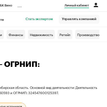
...
БК Вино
Личный кабинет
Стать экспертом
Управлять компанией
кте
азета
жи
Финансы
Недвижимость
Ретейл
Производство
— ОГРНИП:
ибирская область. Основной вид деятельности: Деятельность
050593 и ОГРНИП: 324547600125397.
ытых источников.