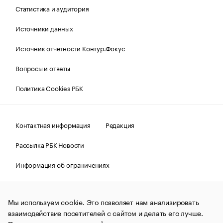
Статистика и аудитория
Источники данных
Источник отчетности Контур.Фокус
Вопросы и ответы
Политика Cookies РБК
Контактная информация
Редакция
Рассылка РБК Новости
Информация об ограничениях
Правовая информация
О соблюдении авторских прав
Мы используем cookie. Это позволяет нам анализировать
© АО «РОСБИЗНЕСКОНСАЛТИНГ»,
1995–2026.
Сообщения
и материалы информационного агентства «РБК»
взаимодействие посетителей с сайтом и делать его лучше.
(зарегистрировано Федеральной службой по надзору в сфере