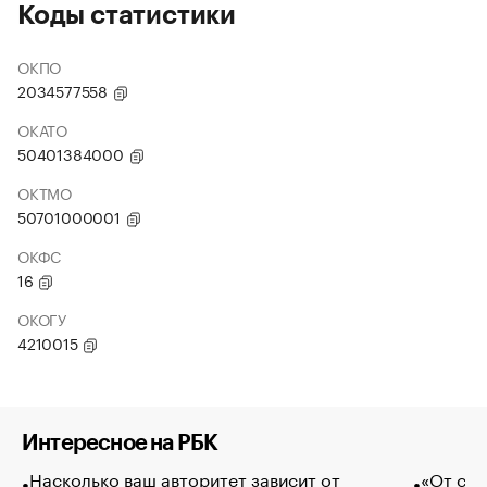
Коды статистики
ОКПО
2034577558
ОКАТО
50401384000
ОКТМО
50701000001
ОКФС
16
ОКОГУ
4210015
Интересное на РБК
Насколько ваш авторитет зависит от
«От спо