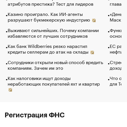
атрибутов престижа? Тест для лидеров
глава к
Казино проиграло. Как ИИ-агенты
«Деньги
разрушают букмекерскую индустрию
Маск в 
Выживают сильнейших. Почему компании
Функции
избавляются от лучших сотрудников
основ э
Как банк Wildberries резко нарастил
ЕС раз
кредиты селлерам до атак на склады
нефти —
Сотрудники открыли новый способ вредить
Стресс 
компаниям. Зачем им это
доходов
Как налоговики ищут доходы
Что обв
неработающих покупателей яхт и квартир
для Tel
Регистрация ФНС