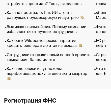
атрибутов престижа? Тест для лидеров
глава к
Казино проиграло. Как ИИ-агенты
«Деньги
разрушают букмекерскую индустрию
Маск в 
Выживают сильнейших. Почему компании
Функции
избавляются от лучших сотрудников
основ э
Как банк Wildberries резко нарастил
ЕС раз
кредиты селлерам до атак на склады
нефти —
Сотрудники открыли новый способ вредить
Стресс 
компаниям. Зачем им это
доходов
Как налоговики ищут доходы
Что обв
неработающих покупателей яхт и квартир
для Tel
Регистрация ФНС