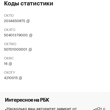
Коды статистики
ОКПО
2034650875
ОКАТО
50401379000
ОКТМО
50701000001
ОКФС
16
ОКОГУ
4210015
Интересное на РБК
Насколько ваш авторитет зависит от
«От спо