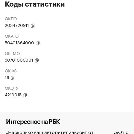
Коды статистики
ОКПО
2034720911
ОКАТО
50401364000
ОКТМО
50701000001
ОКФС
16
ОКОГУ
4210015
Интересное на РБК
Насколько ваш авторитет зависит от
«От спо