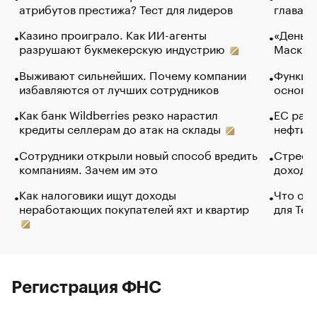
атрибутов престижа? Тест для лидеров
глава к
Казино проиграло. Как ИИ-агенты
«Деньги
разрушают букмекерскую индустрию
Маск в 
Выживают сильнейших. Почему компании
Функции
избавляются от лучших сотрудников
основ э
Как банк Wildberries резко нарастил
ЕС раз
кредиты селлерам до атак на склады
нефти —
Сотрудники открыли новый способ вредить
Стресс 
компаниям. Зачем им это
доходов
Как налоговики ищут доходы
Что обв
неработающих покупателей яхт и квартир
для Tel
Регистрация ФНС