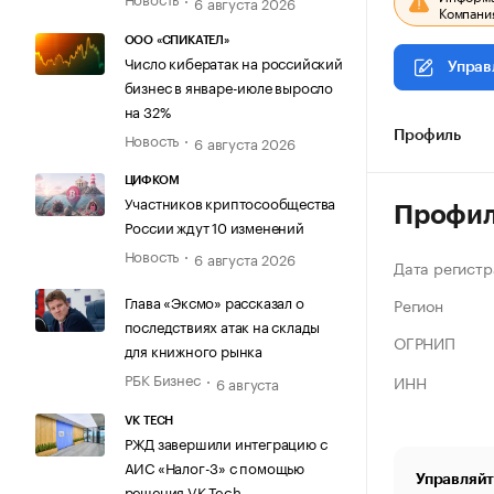
6 августа 2026
Компания
ООО «СПИКАТЕЛ»
Число кибератак на российский
Управ
бизнес в январе-июле выросло
на 32%
Новость
Профиль
6 августа 2026
ЦИФКОМ
Участников криптосообщества
Профи
России ждут 10 изменений
Новость
6 августа 2026
Дата регистр
Глава «Эксмо» рассказал о
Регион
последствиях атак на склады
ОГРНИП
для книжного рынка
РБК Бизнес
ИНН
6 августа
VK TECH
РЖД завершили интеграцию с
АИС «Налог-3» с помощью
Управляйт
решения VK Tech