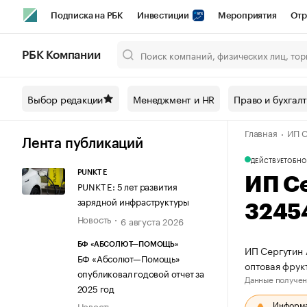
Подписка на РБК
Инвестиции
Мероприятия
Отр
Спорт
Школа управления РБК
РБК Образование
РБ
РБК Компании
Город
Стиль
Крипто
РБК Бизнес-среда
Дискусси
Выбор редакции
Менеджмент и HR
Право и бухгал
Спецпроекты СПб
Конференции СПб
Спецпроекты
Главная
ИП С
Технологии и медиа
Финансы
Рынок наличной валют
Лента публикаций
ДЕЙСТВУЕТ
ОБНО
PUNKT E
ИП С
PUNKT E: 5 лет развития
зарядной инфраструктуры
3245
Новость
6 августа 2026
БФ «АБСОЛЮТ—ПОМОЩЬ»
ИП Сергутин 
БФ «Абсолют—Помощь»
оптовая фру
опубликовал годовой отчет за
Данные получен
2025 год
Информац
Новость