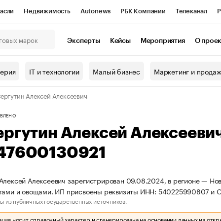
асли
Недвижимость
Autonews
РБК Компании
Телеканал
Р
К Курсы
РБК Life
Тренды
Визионеры
Национальные проекты
Эксперты
Кейсы
Мероприятия
О прое
онный клуб
Исследования
Кредитные рейтинги
Франшизы
Г
терия
IT и технологии
Малый бизнес
Маркетинг и прода
Проверка контрагентов
Политика
Экономика
Бизнес
ергутин Алексей Алексеевич
ы
ВЛЕНО
ергутин Алексей Алексееви
47600130921
Алексей Алексеевич зарегистрирован 09.08.2024, в регионе — Нов
ктами и овощами. ИП присвоены реквизиты ИНН: 540225990807 и
ы из публичных государственных источников.
ия носит справочный характер и сгенерирована на основании данных из откр