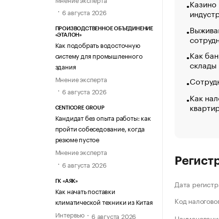
Казино
индуст
6 августа 2026
Выжива
ПРОИЗВОДСТВЕННОЕ ОБЪЕДИНЕНИЕ
«ЭТАЛОН»
сотруд
Как подобрать водосточную
Как бан
систему для промышленного
склады
здания
Мнение эксперта
Сотрудн
6 августа 2026
Как нал
кварти
CENTICORE GROUP
Кандидат без опыта работы: как
пройти собеседование, когда
резюме пустое
Мнение эксперта
Регист
6 августа 2026
ГК «АЯК»
Дата регистр
Как начать поставки
Код налогово
климатической техники из Китая
Интервью
6 августа 2026
Наименование