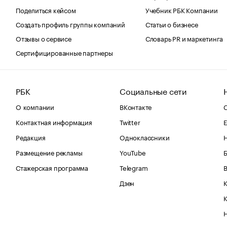
Поделиться кейсом
Учебник РБК Компании
Создать профиль группы компаний
Статьи о бизнесе
Отзывы о сервисе
Словарь PR и маркетинга
Сертифицированные партнеры
РБК
Социальные сети
О компании
ВКонтакте
С
Контактная информация
Twitter
Е
Редакция
Одноклассники
Размещение рекламы
YouTube
Стажерская программа
Telegram
В
Дзен
К