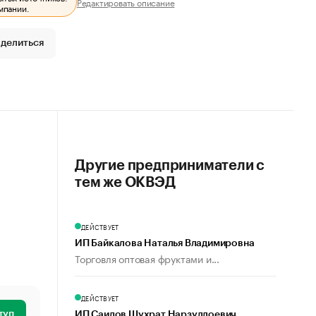
Редактировать описание
мпании.
делиться
Другие предприниматели с
тем же ОКВЭД
ДЕЙСТВУЕТ
ИП Байкалова Наталья Владимировна
Торговля оптовая фруктами и...
ДЕЙСТВУЕТ
туп
ИП Саидов Шухрат Нарзуллоевич