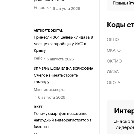
Повышайте
Новость
6 августа 2026
Коды с
ARTSOFTE DIGITAL
Принесли 364 целевых лида за 8
ОКПО
месяцев застройщику ИЖС в
ОКАТО
Крыму
Кейс
6 августа 2026
ОКТМО
ИП ЧЕРНЫШОВА ЕЛЕНА БОРИСОВНА
ОКФС
С чего начинать строить
команду
ОКОГУ
Мнение эксперта
6 августа 2026
RIXET
Интер
Почему смартфон не заменяет
нагрудный видеорегистратор в
Насколь
лидеро
бизнесе
Мнение эксперта