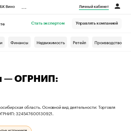
...
БК Вино
Личный кабинет
Стать экспертом
Управлять компанией
кте
азета
жи
Финансы
Недвижимость
Ретейл
Производство
ч — ОГРНИП:
осибирская область. Основной вид деятельности: Торговля
 ОГРНИП: 324547600130921.
ытых источников.