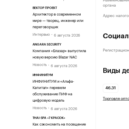
органа
ВЕКТОР ПРОЕКТ
Архитектор в современном
Адрес налого
мире — творец, инженер или
переговорщик
Интервью
6 августа 2026
Социал
ANGARA SECURITY
Регистрацио
Компания «Блазар» выпустила
новую версию Blazar NAC
Новость
6 августа 2026
Виды д
ИНФИНИТУМ
ИНФИНИТУМ и «Альфа-
Капитал» перевели
46.31
обслуживание ПИФ на
Торговля опт
цифровую модель
Новость
6 августа 2026
THAI-SPA «7 КРАСОК»
Как сэкономить на посещение