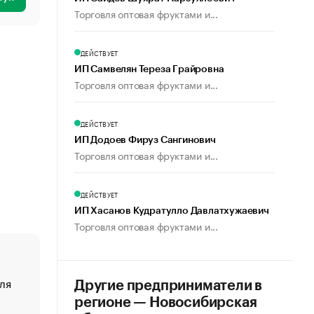
Торговля оптовая фруктами и...
ДЕЙСТВУЕТ
ИП Самвелян Тереза Грайровна
Торговля оптовая фруктами и...
ДЕЙСТВУЕТ
ИП Додоев Фируз Сангинович
Торговля оптовая фруктами и...
ДЕЙСТВУЕТ
ИП Хасанов Кудратулло Давлатхужаевич
Торговля оптовая фруктами и...
ля
«От спорта тело стареет иначе». Как живет глава ко
Другие предприниматели в
создавшей GTA
регионе — Новосибирская