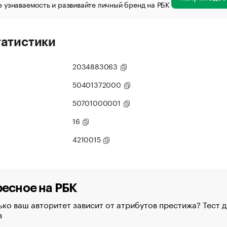
 узнаваемость и развивайте личный бренд на РБК
татистики
2034883063
50401372000
50701000001
16
4210015
есное на РБК
ко ваш авторитет зависит от атрибутов престижа? Тест д
в