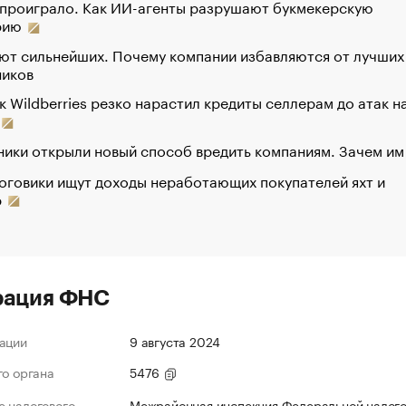
 проиграло. Как ИИ-агенты разрушают букмекерскую
рию
ют сильнейших. Почему компании избавляются от лучших
ников
к Wildberries резко нарастил кредиты селлерам до атак н
ики открыли новый способ вредить компаниям. Зачем им
оговики ищут доходы неработающих покупателей яхт и
р
рация ФНС
ации
9 августа 2024
го органа
5476
 налогового
Межрайонная инспекция Федеральной налог