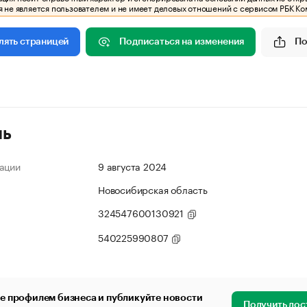
 не является пользователем и не имеет деловых отношений с сервисом РБК Ко
Подписаться на изменения
По
лять страницей
ль
ации
9 августа 2024
Новосибирская область
324547600130921
540225990807
е профилем бизнеса и публикуйте новости
Получить дос