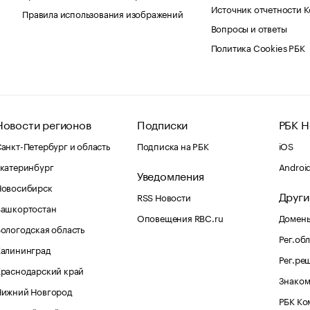
Источник отчетности 
Правила использования изображений
Вопросы и ответы
Политика Cookies РБК
Новости регионов
Подписки
РБК Н
анкт-Петербург и область
Подписка на РБК
iOS
катеринбург
Androi
Уведомления
Новосибирск
Други
RSS Новости
Башкортостан
Оповещения RBC.ru
Домены
ологодская область
Рег.об
Калининград
Рег.ре
раснодарский край
Знаком
Нижний Новгород
РБК Ко