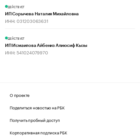
ДЕЙСТВУЕТ
ИП Сорычева Наталия Михайловна
ИНН: 031203063631
ДЕЙСТВУЕТ
ИП Исмаилова Айбениз Алиюсиф Кызы
ИНН: 541024079970
О проекте
Поделиться новостью на РБК
Получить пробный доступ
Корпоративная подписка РБК