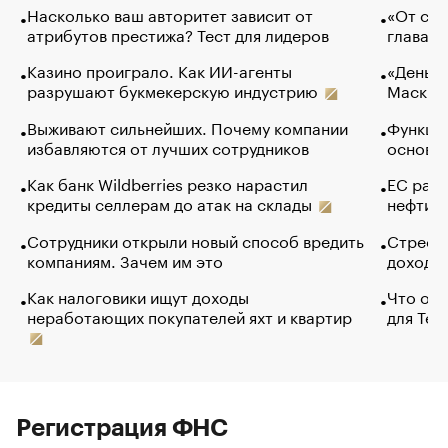
Насколько ваш авторитет зависит от
«От спо
атрибутов престижа? Тест для лидеров
глава к
Казино проиграло. Как ИИ-агенты
«Деньги
разрушают букмекерскую индустрию
Маск в 
Выживают сильнейших. Почему компании
Функции
избавляются от лучших сотрудников
основ э
Как банк Wildberries резко нарастил
ЕС раз
кредиты селлерам до атак на склады
нефти —
Сотрудники открыли новый способ вредить
Стресс 
компаниям. Зачем им это
доходов
Как налоговики ищут доходы
Что обв
неработающих покупателей яхт и квартир
для Tel
Регистрация ФНС