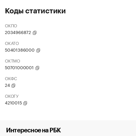
Коды статистики
ОКПО
2034966872
ОКАТО
50401386000
ОКТМО
50701000001
ОКФС
24
ОКОГУ
4210015
Интересное на РБК