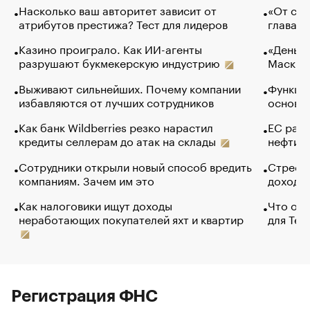
Насколько ваш авторитет зависит от
«От спо
атрибутов престижа? Тест для лидеров
глава к
Казино проиграло. Как ИИ-агенты
«Деньги
разрушают букмекерскую индустрию
Маск в 
Выживают сильнейших. Почему компании
Функции
избавляются от лучших сотрудников
основ э
Как банк Wildberries резко нарастил
ЕС раз
кредиты селлерам до атак на склады
нефти —
Сотрудники открыли новый способ вредить
Стресс 
компаниям. Зачем им это
доходов
Как налоговики ищут доходы
Что обв
неработающих покупателей яхт и квартир
для Tel
Регистрация ФНС