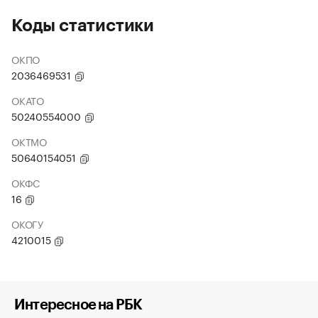
Коды статистики
ОКПО
2036469531
ОКАТО
50240554000
ОКТМО
50640154051
ОКФС
16
ОКОГУ
4210015
Интересное на РБК