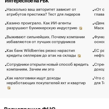
Интересное на РБК
Насколько ваш авторитет зависит от
«От спо
атрибутов престижа? Тест для лидеров
глава к
Казино проиграло. Как ИИ-агенты
«Деньги
разрушают букмекерскую индустрию
Маск в 
Выживают сильнейших. Почему компании
Функции
избавляются от лучших сотрудников
основ э
Как банк Wildberries резко нарастил
ЕС раз
кредиты селлерам до атак на склады
нефти —
Сотрудники открыли новый способ вредить
Стресс 
компаниям. Зачем им это
доходов
Как налоговики ищут доходы
Что обв
неработающих покупателей яхт и квартир
для Tel