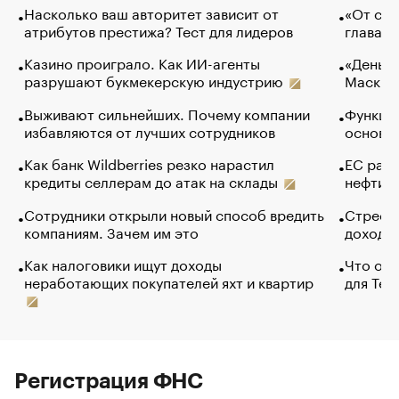
Насколько ваш авторитет зависит от
«От спо
атрибутов престижа? Тест для лидеров
глава к
Казино проиграло. Как ИИ-агенты
«Деньги
разрушают букмекерскую индустрию
Маск в 
Выживают сильнейших. Почему компании
Функции
избавляются от лучших сотрудников
основ э
Как банк Wildberries резко нарастил
ЕС раз
кредиты селлерам до атак на склады
нефти —
Сотрудники открыли новый способ вредить
Стресс 
компаниям. Зачем им это
доходов
Как налоговики ищут доходы
Что обв
неработающих покупателей яхт и квартир
для Tel
Регистрация ФНС