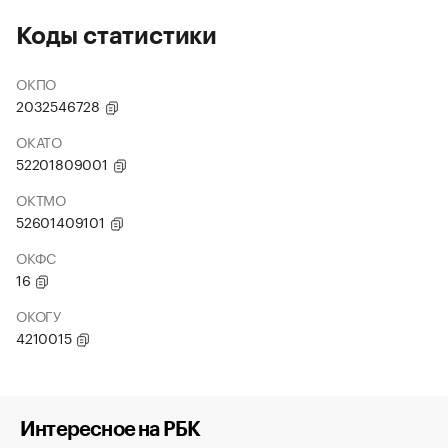
Коды статистики
ОКПО
2032546728
ОКАТО
52201809001
ОКТМО
52601409101
ОКФС
16
ОКОГУ
4210015
Интересное на РБК