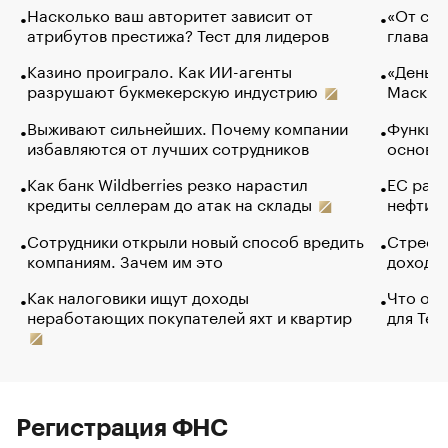
Насколько ваш авторитет зависит от
«От спо
атрибутов престижа? Тест для лидеров
глава к
Казино проиграло. Как ИИ-агенты
«Деньги
разрушают букмекерскую индустрию
Маск в 
Выживают сильнейших. Почему компании
Функции
избавляются от лучших сотрудников
основ э
Как банк Wildberries резко нарастил
ЕС раз
кредиты селлерам до атак на склады
нефти —
Сотрудники открыли новый способ вредить
Стресс 
компаниям. Зачем им это
доходов
Как налоговики ищут доходы
Что обв
неработающих покупателей яхт и квартир
для Tel
Регистрация ФНС