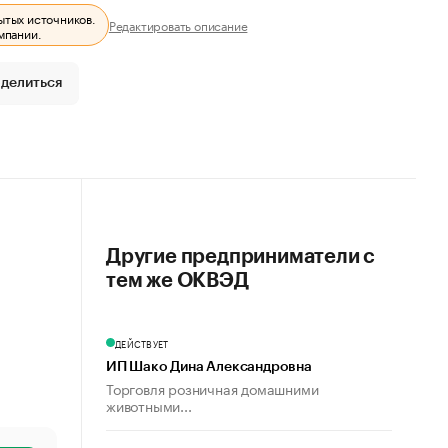
ытых источников.
Редактировать описание
мпании.
делиться
Другие предприниматели с
тем же ОКВЭД
ДЕЙСТВУЕТ
ИП Шако Дина Александровна
Торговля розничная домашними
животными...