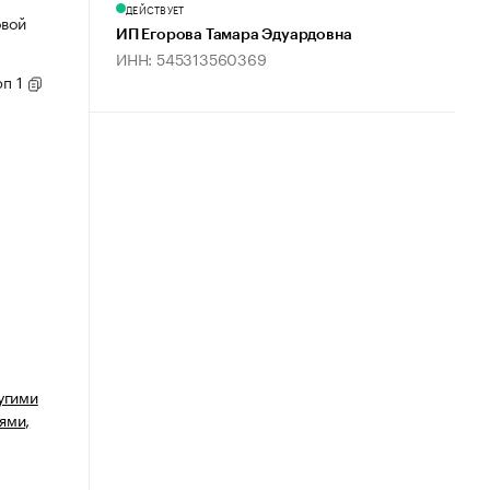
ДЕЙСТВУЕТ
овой
ИП Егорова Тамара Эдуардовна
ИНН: 545313560369
рп 1
угими
ями,