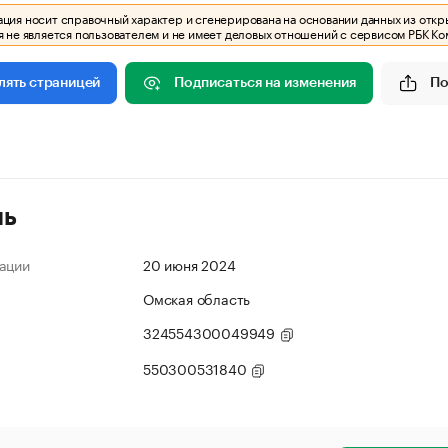
ия носит справочный характер и сгенерирована на основании данных из откр
 не является пользователем и не имеет деловых отношений с сервисом РБК Ко
Подписаться на изменения
По
лять страницей
ль
ации
20 июня 2024
Омская область
324554300049949
550300531840