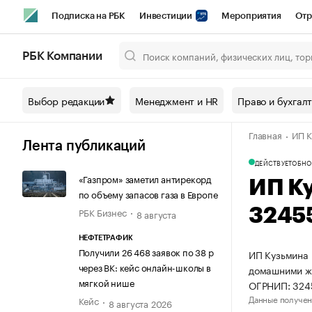
Подписка на РБК
Инвестиции
Мероприятия
Отр
Спорт
Школа управления РБК
РБК Образование
РБ
РБК Компании
Город
Стиль
Крипто
РБК Бизнес-среда
Дискусси
Выбор редакции
Менеджмент и HR
Право и бухгал
Спецпроекты СПб
Конференции СПб
Спецпроекты
Главная
ИП К
Технологии и медиа
Финансы
Рынок наличной валют
Лента публикаций
ДЕЙСТВУЕТ
ОБНО
«Газпром» заметил антирекорд
ИП К
по объему запасов газа в Европе
РБК Бизнес
3245
8 августа
НЕФТЕТРАФИК
Получили 26 468 заявок по 38 р
ИП Кузьмина 
через ВК: кейс онлайн-школы в
домашними жи
мягкой нише
ОГРНИП: 324
Данные получен
Кейс
8 августа 2026