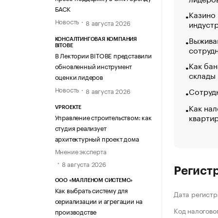
БАСК
Казино
Новость
индуст
8 августа 2026
Выжива
КОНСАЛТИНГОВАЯ КОМПАНИЯ
BITOBE
сотруд
В Лектории BITOBE представили
Как бан
обновленный инструмент
склады
оценки лидеров
Новость
Сотрудн
8 августа 2026
Как нал
VPROEKTE
кварти
Управление строительством: как
студия реализует
архитектурный проект дома
Мнение эксперта
8 августа 2026
Регист
ООО «МАЛЛЕНОМ СИСТЕМС»
Как выбрать систему для
Дата регистр
сериализации и агрегации на
Код налогово
производстве