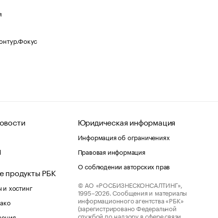
я
Контур.Фокус
овости
Юридическая информация
Информация об ограничениях
d
Правовая информация
О соблюдении авторских прав
е продукты РБК
© АО «РОСБИЗНЕСКОНСАЛТИНГ»,
 и хостинг
1995–2026.
Сообщения и материалы
информационного агентства «РБК»
лако
(зарегистрировано Федеральной
службой по надзору в сфере связи,
шения