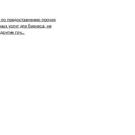
 по предоставлению прочих
ных услуг для бизнеса, не
 другие гру…