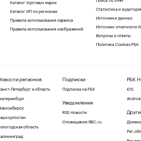
Каталог торговых марок
Статистика и аудитори
Каталог ИП по регионам
Источники данных
Правила использования сервиса
Источник отчетности 
Правила использования изображений
Вопросы и ответы
Политика Cookies РБК
Новости регионов
Подписки
РБК Н
анкт-Петербург и область
Подписка на РБК
iOS
катеринбург
Androi
Уведомления
Новосибирск
Други
RSS Новости
Башкортостан
Оповещения RBC.ru
Домены
ологодская область
Рег.об
Калининград
Рег.ре