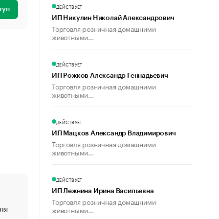
ДЕЙСТВУЕТ
туп
ИП Никулин Николай Александрович
Торговля розничная домашними
животными...
ДЕЙСТВУЕТ
ИП Рожков Александр Геннадьевич
Торговля розничная домашними
животными...
ДЕЙСТВУЕТ
ИП Мацков Александр Владимирович
Торговля розничная домашними
животными...
ДЕЙСТВУЕТ
ИП Лежнина Ирина Васильевна
Торговля розничная домашними
ля
«От спорта тело стареет иначе». Как живет глава ко
животными...
создавшей GTA