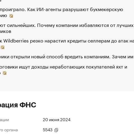
 проиграло. Как ИИ-агенты разрушают букмекерскую
рию
ют сильнейших. Почему компании избавляются от лучших
ников
к Wildberries резко нарастил кредиты селлерам до атак н
ики открыли новый способ вредить компаниям. Зачем им
оговики ищут доходы неработающих покупателей яхт и
р
рация ФНС
ации
20 июня 2024
го органа
5543