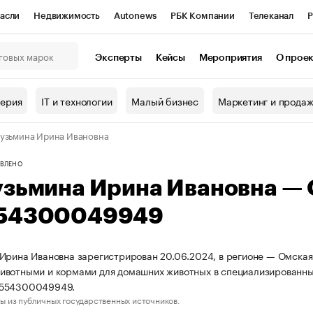
асли
Недвижимость
Autonews
РБК Компании
Телеканал
Р
К Курсы
РБК Life
Тренды
Визионеры
Национальные проекты
Эксперты
Кейсы
Мероприятия
О прое
онный клуб
Исследования
Кредитные рейтинги
Франшизы
Г
терия
IT и технологии
Малый бизнес
Маркетинг и прода
Проверка контрагентов
Политика
Экономика
Бизнес
узьмина Ирина Ивановна
ы
ВЛЕНО
узьмина Ирина Ивановна —
54300049949
Ирина Ивановна зарегистрирован 20.06.2024, в регионе — Омская 
вотными и кормами для домашних животных в специализированны
554300049949.
ы из публичных государственных источников.