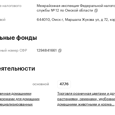
 налогового
Межрайонная инспекция Федеральной налог
службы № 12 по Омской области
вой
644010, Омск г, Маршала Жукова ул, д 72, ко
ьные фонды
нный номер СФР
1294841661
еятельности
47.76
ОСНОВНОЙ
зничная домашними
Торговля розничная цветами и др
 кормами для домашних
растениями, семенами, удобрени
пециализированных
домашними животными и корма…