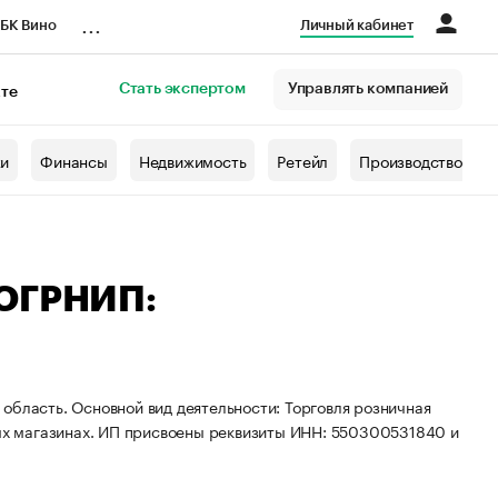
...
БК Вино
Личный кабинет
Стать экспертом
Управлять компанией
кте
азета
жи
Финансы
Недвижимость
Ретейл
Производство
 ОГРНИП:
область. Основной вид деятельности: Торговля розничная
х магазинах. ИП присвоены реквизиты ИНН: 550300531840 и