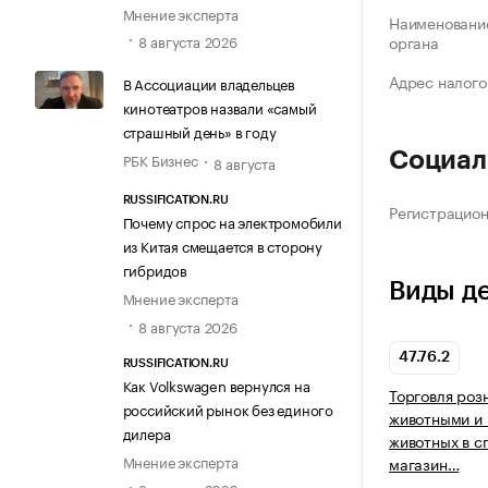
Мнение эксперта
Наименование
8 августа 2026
органа
Адрес налого
В Ассоциации владельцев
кинотеатров назвали «самый
страшный день» в году
Социал
РБК Бизнес
8 августа
RUSSIFICATION.RU
Регистрацио
Почему спрос на электромобили
из Китая смещается в сторону
гибридов
Виды д
Мнение эксперта
8 августа 2026
47.76.2
RUSSIFICATION.RU
Как Volkswagen вернулся на
Торговля ро
российский рынок без единого
животными и
дилера
животных в с
Мнение эксперта
магазин…