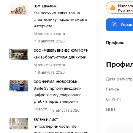
Информац
НЕФТЕТРАФИК
Компания
Как получить клиентов на
спецтехнику: находим лиды в
интернете
Управ
Мнение эксперта
8 августа 2026
Профиль
ООО «МЕБЕЛЬ БИЗНЕС КОМФОРТ»
Как выбрать стулья для кухни
Профи
Мнение эксперта
8 августа 2026
Дата регистр
ООО ФИРМА «НОВОСТОМ»
Smile Symphony внедрили
Регион
цифровое моделирование
ОГРНИП
улыбки перед винирами
Новость
ИНН
8 августа 2026
ЗЕЛЁНЫЙ ЛИСТ
Гипоаллергенность: что
скрывается за модным словом