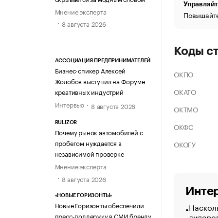
Управляйт
Мнение эксперта
Повышайте
8 августа 2026
Коды с
АССОЦИАЦИЯ ПРЕДПРИНИМАТЕЛЕЙ
Бизнес-спикер Алексей
ОКПО
Жолобов выступил на Форуме
ОКАТО
креативных индустрий
Интервью
8 августа 2026
ОКТМО
RULIZOR
ОКФС
Почему рынок автомобилей с
пробегом нуждается в
ОКОГУ
независимой проверке
Мнение эксперта
8 августа 2026
Интер
«НОВЫЕ ГОРИЗОНТЫ»
Новые Горизонты обеспечили
Насколь
лидеро
пресс-поддержку в СМИ бренду