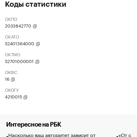
Коды статистики
ОКПО
2033842770
ОКАТО
52401364000
ОКТМО
52701000001
ОКФС
16
ОКОГУ
4210015
Интересное на РБК
Насколько ваш авторитет зависит от
«От спо