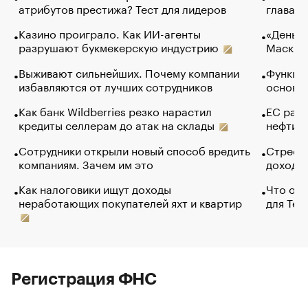
атрибутов престижа? Тест для лидеров
глава к
Казино проиграло. Как ИИ-агенты
«Деньги
разрушают букмекерскую индустрию
Маск в 
Выживают сильнейших. Почему компании
Функции
избавляются от лучших сотрудников
основ э
Как банк Wildberries резко нарастил
ЕС раз
кредиты селлерам до атак на склады
нефти —
Сотрудники открыли новый способ вредить
Стресс 
компаниям. Зачем им это
доходов
Как налоговики ищут доходы
Что обв
неработающих покупателей яхт и квартир
для Tel
Регистрация ФНС