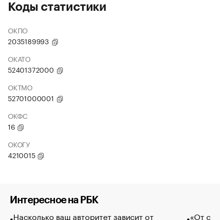
Коды статистики
ОКПО
2035189993
ОКАТО
52401372000
ОКТМО
52701000001
ОКФС
16
ОКОГУ
4210015
Интересное на РБК
Насколько ваш авторитет зависит от
«От спо