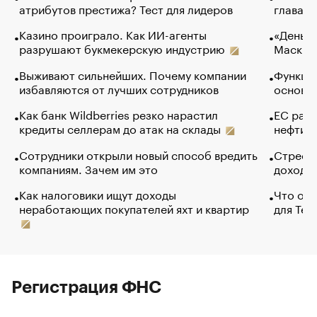
атрибутов престижа? Тест для лидеров
глава к
Казино проиграло. Как ИИ-агенты
«Деньги
разрушают букмекерскую индустрию
Маск в 
Выживают сильнейших. Почему компании
Функции
избавляются от лучших сотрудников
основ э
Как банк Wildberries резко нарастил
ЕС раз
кредиты селлерам до атак на склады
нефти —
Сотрудники открыли новый способ вредить
Стресс 
компаниям. Зачем им это
доходов
Как налоговики ищут доходы
Что обв
неработающих покупателей яхт и квартир
для Tel
Регистрация ФНС