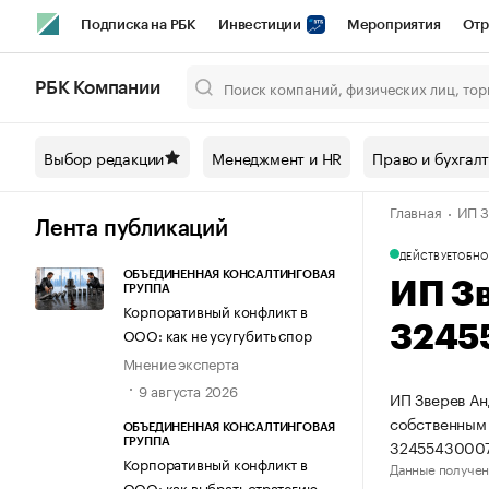
Подписка на РБК
Инвестиции
Мероприятия
Отр
Спорт
Школа управления РБК
РБК Образование
РБ
РБК Компании
Город
Стиль
Крипто
РБК Бизнес-среда
Дискусси
Выбор редакции
Менеджмент и HR
Право и бухгал
Спецпроекты СПб
Конференции СПб
Спецпроекты
Главная
ИП З
Технологии и медиа
Финансы
Рынок наличной валют
Лента публикаций
ДЕЙСТВУЕТ
ОБНО
ОБЪЕДИНЕННАЯ КОНСАЛТИНГОВАЯ
ИП З
ГРУППА
Корпоративный конфликт в
3245
ООО: как не усугубить спор
Мнение эксперта
9 августа 2026
ИП Зверев Ан
собственным
ОБЪЕДИНЕННАЯ КОНСАЛТИНГОВАЯ
32455430007
ГРУППА
Корпоративный конфликт в
Данные получен
ООО: как выбрать стратегию