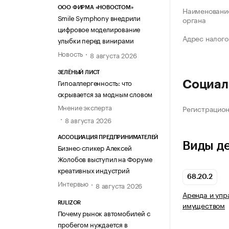
ООО ФИРМА «НОВОСТОМ»
Наименование
Smile Symphony внедрили
органа
цифровое моделирование
Адрес налого
улыбки перед винирами
Новость
8 августа 2026
ЗЕЛЁНЫЙ ЛИСТ
Гипоаллергенность: что
Социал
скрывается за модным словом
Мнение эксперта
Регистрацио
8 августа 2026
АССОЦИАЦИЯ ПРЕДПРИНИМАТЕЛЕЙ
Виды д
Бизнес-спикер Алексей
Жолобов выступил на Форуме
креативных индустрий
68.20.2
Интервью
8 августа 2026
Аренда и уп
имуществом
RULIZOR
Почему рынок автомобилей с
пробегом нуждается в