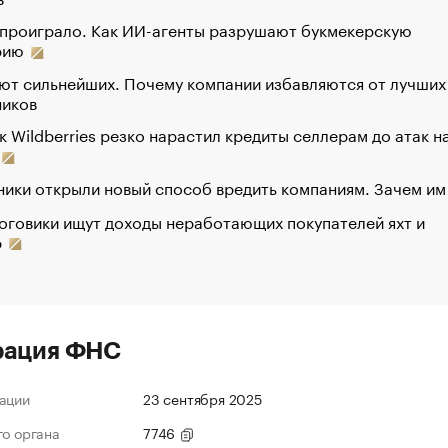
 проиграло. Как ИИ-агенты разрушают букмекерскую
рию
ют сильнейших. Почему компании избавляются от лучших
ников
к Wildberries резко нарастил кредиты селлерам до атак н
ики открыли новый способ вредить компаниям. Зачем им
оговики ищут доходы неработающих покупателей яхт и
р
рация ФНС
ации
23 сентября 2025
го органа
7746