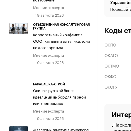
Управляйт
Мнение эксперта
Повышайте
9 августа 2026
ОБЪЕДИНЕННАЯ КОНСАЛТИНГОВАЯ
ГРУППА
Коды с
Корпоративный конфликт в
ООО: как выйти из тупика, если
ОКПО
не договориться
Мнение эксперта
ОКАТО
9 августа 2026
ОКТМО
ОКФС
БАРАБАШКА-СТРОЙ
ОКОГУ
Осина в русской бане:
идеальный выбор для парной
или компромисс
Мнение эксперта
Интер
9 августа 2026
Насколь
лидеро
«Газпром» заметил антирекорд