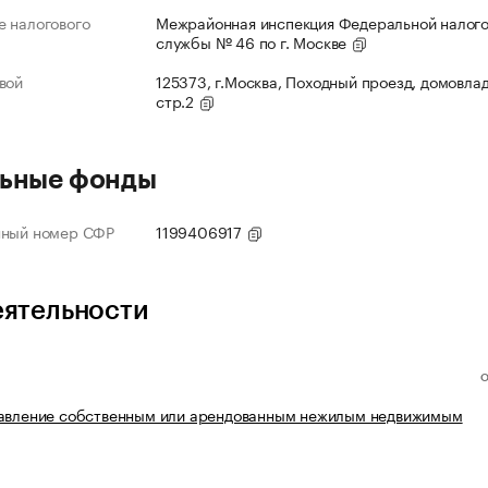
 налогового
Межрайонная инспекция Федеральной налог
службы № 46 по г. Москве
вой
125373, г.Москва, Походный проезд, домовлад
стр.2
ьные фонды
нный номер СФР
1199406917
еятельности
равление собственным или арендованным нежилым недвижимым