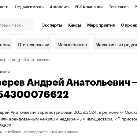
асли
Недвижимость
Autonews
РБК Компании
Телеканал
Р
К Курсы
РБК Life
Тренды
Визионеры
Национальные проекты
Эксперты
Кейсы
Мероприятия
О прое
онный клуб
Исследования
Кредитные рейтинги
Франшизы
Г
терия
IT и технологии
Малый бизнес
Маркетинг и прода
Проверка контрагентов
Политика
Экономика
Бизнес
верев Андрей Анатольевич
ы
ВЛЕНО
верев Андрей Анатольевич
54300076622
дрей Анатольевич зарегистрирован 20.09.2024, в регионе — Омска
 или арендованным нежилым недвижимым имуществом. ИП присво
6622.
ы из публичных государственных источников.