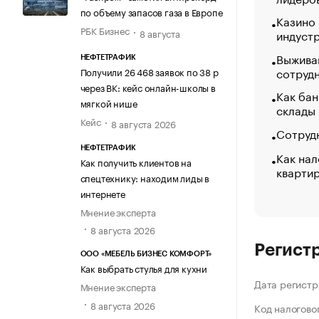
по объему запасов газа в Европе
Казино
РБК Бизнес
8 августа
индуст
Выжива
НЕФТЕТРАФИК
сотруд
Получили 26 468 заявок по 38 р
через ВК: кейс онлайн-школы в
Как бан
мягкой нише
склады
Кейс
8 августа 2026
Сотрудн
НЕФТЕТРАФИК
Как нал
Как получить клиентов на
кварти
спецтехнику: находим лиды в
интернете
Мнение эксперта
8 августа 2026
Регист
ООО «МЕБЕЛЬ БИЗНЕС КОМФОРТ»
Как выбрать стулья для кухни
Дата регистр
Мнение эксперта
8 августа 2026
Код налогово