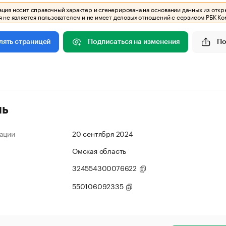
ия носит справочный характер и сгенерирована на основании данных из откр
 не является пользователем и не имеет деловых отношений с сервисом РБК Ко
Подписаться на изменения
По
лять страницей
ль
ации
20 сентября 2024
Омская область
324554300076622
550106092335