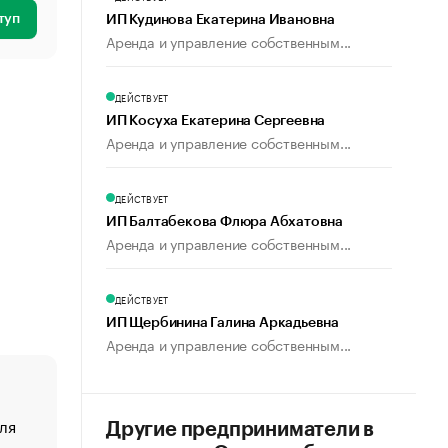
туп
ИП Кудинова Екатерина Ивановна
Аренда и управление собственным...
ДЕЙСТВУЕТ
ИП Косуха Екатерина Сергеевна
Аренда и управление собственным...
ДЕЙСТВУЕТ
ИП Балтабекова Флюра Абхатовна
Аренда и управление собственным...
ДЕЙСТВУЕТ
ИП Щербинина Галина Аркадьевна
Аренда и управление собственным...
ля
«От спорта тело стареет иначе». Как живет глава ко
Другие предприниматели в
создавшей GTA