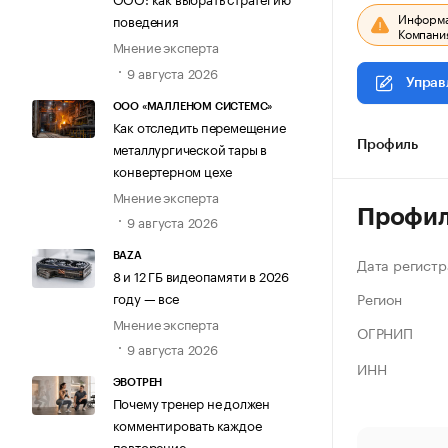
Информац
поведения
Компания
Мнение эксперта
9 августа 2026
Управ
ООО «МАЛЛЕНОМ СИСТЕМС»
Как отследить перемещение
металлургической тары в
Профиль
конвертерном цехе
Мнение эксперта
Профи
9 августа 2026
BAZA
Дата регистр
8 и 12 ГБ видеопамяти в 2026
Регион
году — все
Мнение эксперта
ОГРНИП
9 августа 2026
ИНН
ЭВОТРЕН
Почему тренер не должен
комментировать каждое
повторение