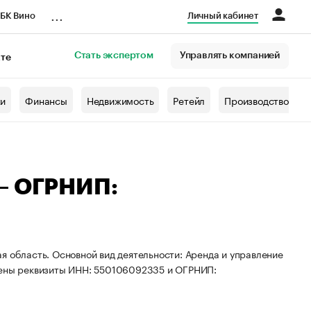
...
БК Вино
Личный кабинет
Стать экспертом
Управлять компанией
кте
азета
жи
Финансы
Недвижимость
Ретейл
Производство
 — ОГРНИП:
я область. Основной вид деятельности: Аренда и управление
ены реквизиты ИНН: 550106092335 и ОГРНИП: