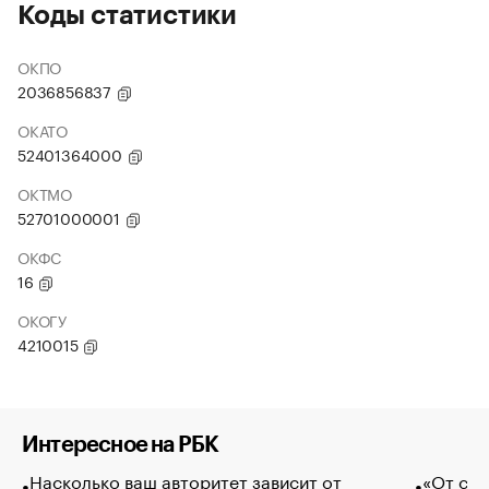
Коды статистики
ОКПО
2036856837
ОКАТО
52401364000
ОКТМО
52701000001
ОКФС
16
ОКОГУ
4210015
Интересное на РБК
Насколько ваш авторитет зависит от
«От спо