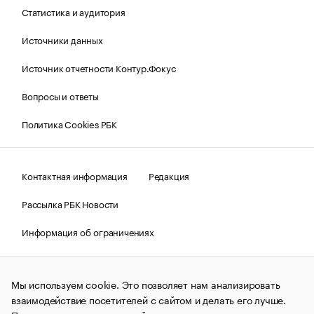
Статистика и аудитория
Источники данных
Источник отчетности Контур.Фокус
Вопросы и ответы
Политика Cookies РБК
Контактная информация
Редакция
Рассылка РБК Новости
Информация об ограничениях
Правовая информация
О соблюдении авторских прав
Мы используем cookie. Это позволяет нам анализировать
© АО «РОСБИЗНЕСКОНСАЛТИНГ»,
1995–2026.
Сообщения
и материалы информационного агентства «РБК»
взаимодействие посетителей с сайтом и делать его лучше.
(зарегистрировано Федеральной службой по надзору в сфере