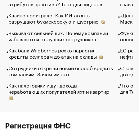
атрибутов престижа? Тест для лидеров
глава к
Казино проиграло. Как ИИ-агенты
«Деньги
разрушают букмекерскую индустрию
Маск в 
Выживают сильнейших. Почему компании
Функции
избавляются от лучших сотрудников
основ э
Как банк Wildberries резко нарастил
ЕС раз
кредиты селлерам до атак на склады
нефти —
Сотрудники открыли новый способ вредить
Стресс 
компаниям. Зачем им это
доходов
Как налоговики ищут доходы
Что обв
неработающих покупателей яхт и квартир
для Tel
Регистрация ФНС