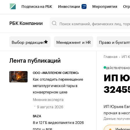
Подписка на РБК
Инвестиции
Мероприятия
Отр
Спорт
Школа управления РБК
РБК Образование
РБ
РБК Компании
Город
Стиль
Крипто
РБК Бизнес-среда
Дискусси
Выбор редакции
Менеджмент и HR
Право и бухгал
Спецпроекты СПб
Конференции СПб
Спецпроекты
Главная
ИП Ю
Технологии и медиа
Финансы
Рынок наличной валют
Лента публикаций
ДЕЙСТВУЕТ
ОБНО
ООО «МАЛЛЕНОМ СИСТЕМС»
ИП Ю
Как отследить перемещение
металлургической тары в
3245
конвертерном цехе
Мнение эксперта
ИП Юрьев Евг
9 августа 2026
прочая в нес
BAZA
Данные получен
8 и 12 ГБ видеопамяти в 2026
году — все
Информац