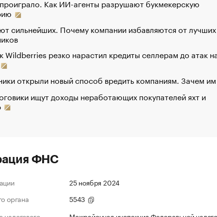
 проиграло. Как ИИ-агенты разрушают букмекерскую
рию
ют сильнейших. Почему компании избавляются от лучших
ников
к Wildberries резко нарастил кредиты селлерам до атак н
ики открыли новый способ вредить компаниям. Зачем им
оговики ищут доходы неработающих покупателей яхт и
р
рация ФНС
ации
25 ноября 2024
го органа
5543
 налогового
Межрайонная инспекция Федеральной налог