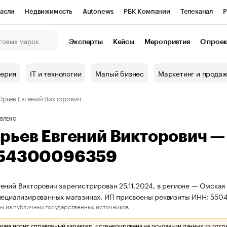
асли
Недвижимость
Autonews
РБК Компании
Телеканал
Р
К Курсы
РБК Life
Тренды
Визионеры
Национальные проекты
Эксперты
Кейсы
Мероприятия
О прое
онный клуб
Исследования
Кредитные рейтинги
Франшизы
Г
терия
IT и технологии
Малый бизнес
Маркетинг и прода
Проверка контрагентов
Политика
Экономика
Бизнес
рьев Евгений Викторович
ы
ВЛЕНО
рьев Евгений Викторович 
54300096359
ений Викторович зарегистрирован 25.11.2024, в регионе — Омская 
пециализированных магазинах. ИП присвоены реквизиты ИНН: 55
ы из публичных государственных источников.
ия носит справочный характер и сгенерирована на основании данных из откр