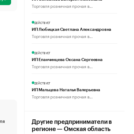
Торговля розничная прочая в...
ДЕЙСТВУЕТ
ИП Любицкая Светлана Александровна
Торговля розничная прочая в...
ДЕЙСТВУЕТ
ИП Епанчинцева Оксана Сергеевна
Торговля розничная прочая в...
ДЕЙСТВУЕТ
ИП Мальцева Наталья Валерьевна
Торговля розничная прочая в...
ля
«От спорта тело стареет иначе». Как живет глава ко
Другие предприниматели в
создавшей GTA
регионе — Омская область