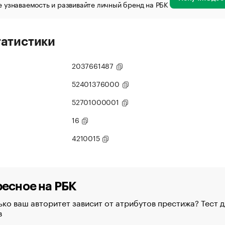
 узнаваемость и развивайте личный бренд на РБК
татистики
2037661487
52401376000
52701000001
16
4210015
есное на РБК
ко ваш авторитет зависит от атрибутов престижа? Тест д
в