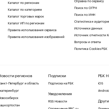
Справка по сервису
Каталог по регионам
Поиск по ОГРН
Каталог по категориям
Поиск по ИНН
Каталог торговых марок
Статистика и аудитори
Каталог ИП по регионам
Источники данных
Правила использования сервиса
Источник отчетности 
Правила использования изображений
Вопросы и ответы
Политика Cookies РБК
Новости регионов
Подписки
РБК Н
анкт-Петербург и область
Подписка на РБК
iOS
катеринбург
Androi
Уведомления
Новосибирск
Други
RSS Новости
Башкортостан
Оповещения RBC.ru
Домены