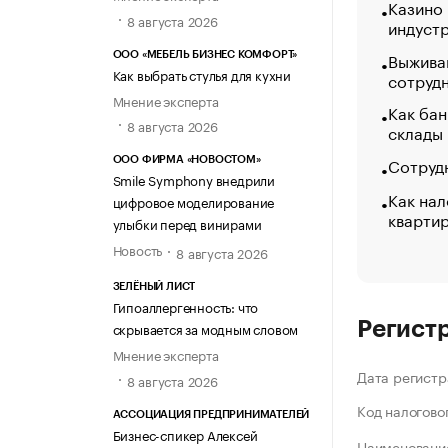
Казино
8 августа 2026
индуст
Выжива
ООО «МЕБЕЛЬ БИЗНЕС КОМФОРТ»
Как выбрать стулья для кухни
сотруд
Мнение эксперта
Как бан
8 августа 2026
склады
Сотрудн
ООО ФИРМА «НОВОСТОМ»
Smile Symphony внедрили
Как нал
цифровое моделирование
кварти
улыбки перед винирами
Новость
8 августа 2026
ЗЕЛЁНЫЙ ЛИСТ
Гипоаллергенность: что
Регист
скрывается за модным словом
Мнение эксперта
Дата регистр
8 августа 2026
Код налогово
АССОЦИАЦИЯ ПРЕДПРИНИМАТЕЛЕЙ
Бизнес-спикер Алексей
Наименование