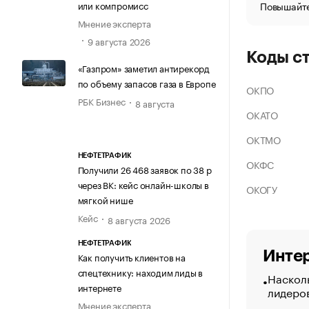
Повышайте
или компромисс
Мнение эксперта
9 августа 2026
Коды с
«Газпром» заметил антирекорд
по объему запасов газа в Европе
ОКПО
РБК Бизнес
8 августа
ОКАТО
ОКТМО
НЕФТЕТРАФИК
ОКФС
Получили 26 468 заявок по 38 р
через ВК: кейс онлайн-школы в
ОКОГУ
мягкой нише
Кейс
8 августа 2026
НЕФТЕТРАФИК
Интер
Как получить клиентов на
спецтехнику: находим лиды в
Насколь
интернете
лидеро
Мнение эксперта