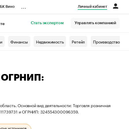
...
БК Вино
Личный кабинет
Стать экспертом
Управлять компанией
кте
азета
жи
Финансы
Недвижимость
Ретейл
Производство
— ОГРНИП:
область. Основной вид деятельности: Торговля розничная
0411739731 и ОГРНИП: 324554300096359.
ытых источников.