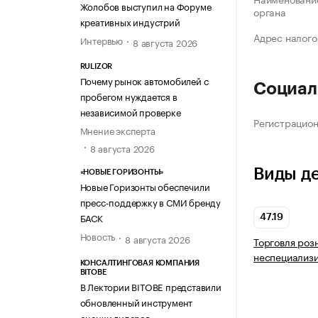
Жолобов выступил на Форуме
органа
креативных индустрий
Адрес налого
Интервью
8 августа 2026
RULIZOR
Почему рынок автомобилей с
Социал
пробегом нуждается в
независимой проверке
Регистрацио
Мнение эксперта
8 августа 2026
Виды д
«НОВЫЕ ГОРИЗОНТЫ»
Новые Горизонты обеспечили
пресс-поддержку в СМИ бренду
БАСК
47.19
Новость
8 августа 2026
Торговля роз
неспециализ
КОНСАЛТИНГОВАЯ КОМПАНИЯ
BITOBE
В Лектории BITOBE представили
обновленный инструмент
оценки лидеров