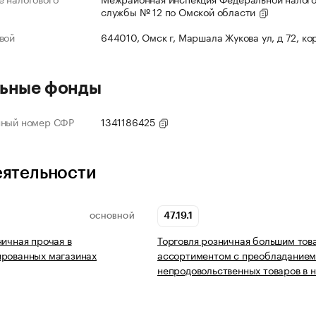
службы № 12 по Омской области
вой
644010, Омск г, Маршала Жукова ул, д 72, ко
ьные фонды
нный номер СФР
1341186425
еятельности
47.19.1
ОСНОВНОЙ
ничная прочая в
Торговля розничная большим то
ированных магазинах
ассортиментом с преобладание
непродовольственных товаров в 