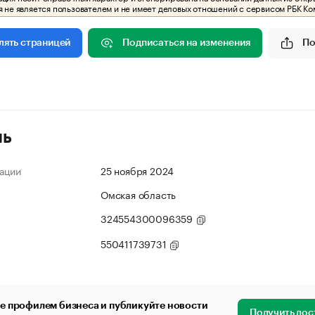
 не является пользователем и не имеет деловых отношений с сервисом РБК Ко
Подписаться на изменения
По
лять страницей
ль
ации
25 ноября 2024
Омская область
324554300096359
550411739731
е профилем бизнеса и публикуйте новости
Получить дос