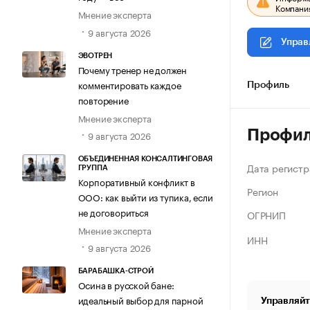
Компания
Мнение эксперта
9 августа 2026
Управ
ЭВОТРЕН
Почему тренер не должен
комментировать каждое
Профиль
повторение
Мнение эксперта
Профи
9 августа 2026
ОБЪЕДИНЕННАЯ КОНСАЛТИНГОВАЯ
Дата регистр
ГРУППА
Корпоративный конфликт в
Регион
ООО: как выйти из тупика, если
не договориться
ОГРНИП
Мнение эксперта
ИНН
9 августа 2026
БАРАБАШКА-СТРОЙ
Осина в русской бане:
идеальный выбор для парной
Управляйт