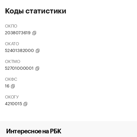
Коды статистики
ОКПО
2038073619
ОКАТО
52401382000
ОКТМО
52701000001
ОКФС
16
ОКОГУ
4210015
Интересное на РБК