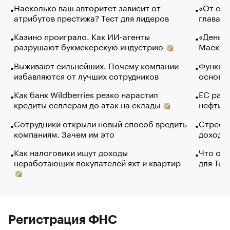
Насколько ваш авторитет зависит от
«От спо
атрибутов престижа? Тест для лидеров
глава к
Казино проиграло. Как ИИ-агенты
«Деньги
разрушают букмекерскую индустрию
Маск в 
Выживают сильнейших. Почему компании
Функции
избавляются от лучших сотрудников
основ э
Как банк Wildberries резко нарастил
ЕС раз
кредиты селлерам до атак на склады
нефти —
Сотрудники открыли новый способ вредить
Стресс 
компаниям. Зачем им это
доходов
Как налоговики ищут доходы
Что обв
неработающих покупателей яхт и квартир
для Tel
Регистрация ФНС