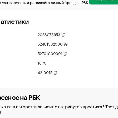
 узнаваемость и развивайте личный бренд на РБК
татистики
2038073953
52401382000
52701000001
16
4210015
есное на РБК
ко ваш авторитет зависит от атрибутов престижа? Тест д
в