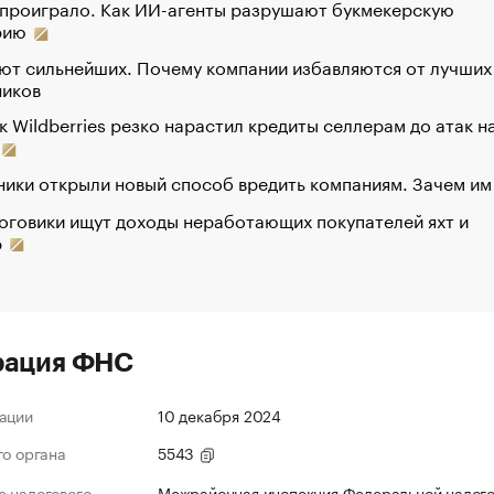
 проиграло. Как ИИ-агенты разрушают букмекерскую
рию
ют сильнейших. Почему компании избавляются от лучших
ников
к Wildberries резко нарастил кредиты селлерам до атак н
ики открыли новый способ вредить компаниям. Зачем им
оговики ищут доходы неработающих покупателей яхт и
р
рация ФНС
ации
10 декабря 2024
го органа
5543
 налогового
Межрайонная инспекция Федеральной налог