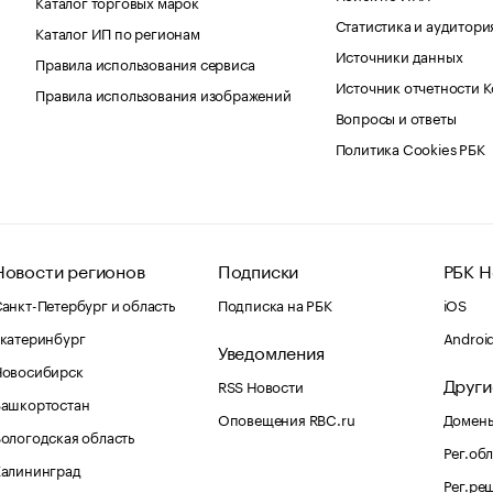
Каталог торговых марок
Статистика и аудитори
Каталог ИП по регионам
Источники данных
Правила использования сервиса
Источник отчетности 
Правила использования изображений
Вопросы и ответы
Политика Cookies РБК
Новости регионов
Подписки
РБК Н
анкт-Петербург и область
Подписка на РБК
iOS
катеринбург
Androi
Уведомления
Новосибирск
Други
RSS Новости
Башкортостан
Оповещения RBC.ru
Домены
ологодская область
Рег.об
Калининград
Рег.ре