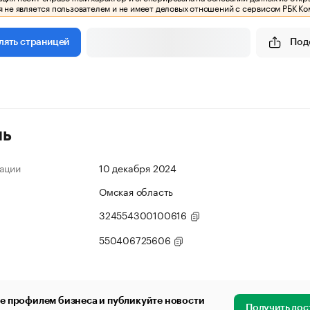
 не является пользователем и не имеет деловых отношений с сервисом РБК Ко
Под
лять страницей
ль
ации
10 декабря 2024
Омская область
324554300100616
550406725606
е профилем бизнеса и публикуйте новости
Получить дос