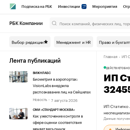
Подписка на РБК
Инвестиции
Мероприятия
Отр
Спорт
Школа управления РБК
РБК Образование
РБ
РБК Компании
Город
Стиль
Крипто
РБК Бизнес-среда
Дискусси
Выбор редакции
Менеджмент и HR
Право и бухгал
Спецпроекты СПб
Конференции СПб
Спецпроекты
Главная
ИП С
Технологии и медиа
Финансы
Рынок наличной валют
Лента публикаций
ДЕЙСТВУЕТ
ОБНО
ВИЖНЛАБС
ИП С
Биометрия в аэропортах:
VisionLabs внедрила
3245
распознавание лиц на Сейшелах
Новость
7 августа 2026
ИП Статилко 
СМИ «СТАНДАРТ-МОСКВА»
неспециализ
Как ужесточение контроля в
Данные получен
сфере оценки соответствия
меняет весь рынок
Информац