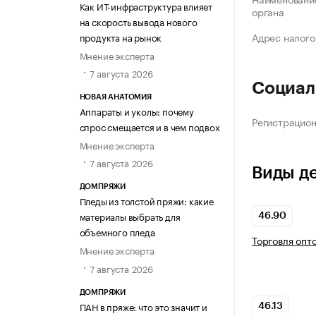
Как ИТ-инфраструктура влияет
органа
на скорость вывода нового
Адрес налого
продукта на рынок
Мнение эксперта
7 августа 2026
Социал
НОВАЯ АНАТОМИЯ
Аппараты и уколы: почему
Регистрацио
спрос смещается и в чем подвох
Мнение эксперта
7 августа 2026
Виды д
ДОМПРЯЖИ
Пледы из толстой пряжи: какие
материалы выбрать для
46.90
объемного пледа
Торговля опт
Мнение эксперта
7 августа 2026
ДОМПРЯЖИ
ПАН в пряже: что это значит и
46.13