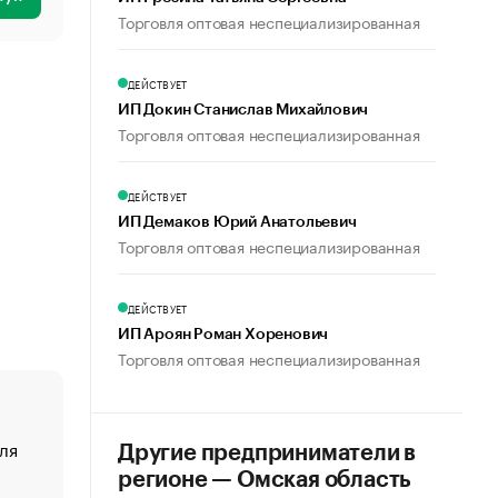
Торговля оптовая неспециализированная
ДЕЙСТВУЕТ
ИП Докин Станислав Михайлович
Торговля оптовая неспециализированная
ДЕЙСТВУЕТ
ИП Демаков Юрий Анатольевич
Торговля оптовая неспециализированная
ДЕЙСТВУЕТ
ИП Ароян Роман Хоренович
Торговля оптовая неспециализированная
ля
«От спорта тело стареет иначе». Как живет глава ко
Другие предприниматели в
создавшей GTA
регионе — Омская область