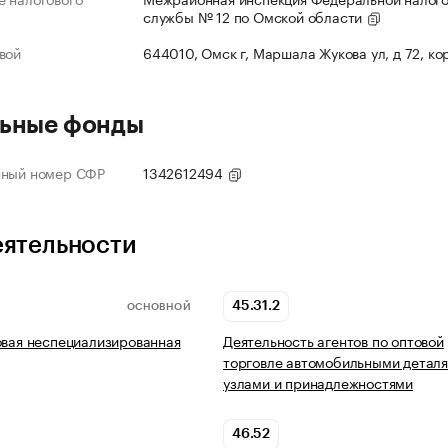
службы № 12 по Омской области
вой
644010, Омск г, Маршала Жукова ул, д 72, ко
ьные фонды
нный номер СФР
1342612494
еятельности
45.31.2
ОСНОВНОЙ
овая неспециализированная
Деятельность агентов по оптовой
торговле автомобильными деталя
узлами и принадлежностями
46.52