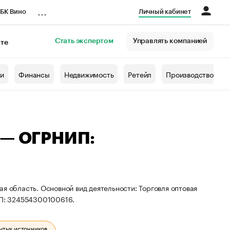
...
БК Вино
Личный кабинет
Стать экспертом
Управлять компанией
кте
азета
жи
Финансы
Недвижимость
Ретейл
Производство
 — ОГРНИП:
я область. Основной вид деятельности: Торговля оптовая
П: 324554300100616.
ытых источников.