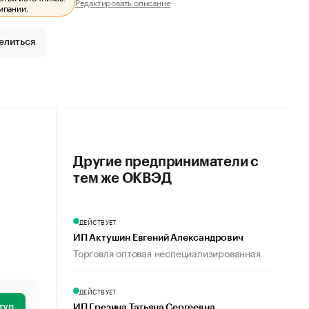
Редактировать описание
мпании.
елиться
Другие предприниматели с
тем же ОКВЭД
ДЕЙСТВУЕТ
ИП Актушин Евгений Александрович
Торговля оптовая неспециализированная
ДЕЙСТВУЕТ
туп
ИП Грезина Татьяна Сергеевна