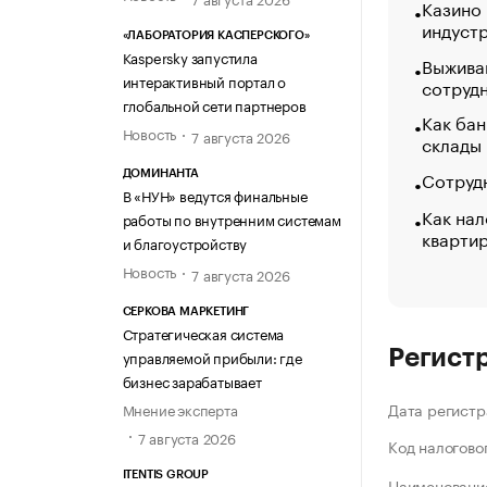
Казино
индуст
«ЛАБОРАТОРИЯ КАСПЕРСКОГО»
Kaspersky запустила
Выжива
интерактивный портал о
сотруд
глобальной сети партнеров
Как бан
Новость
7 августа 2026
склады
Сотрудн
ДОМИНАНТА
В «НУН» ведутся финальные
Как нал
работы по внутренним системам
кварти
и благоустройству
Новость
7 августа 2026
СЕРКОВА МАРКЕТИНГ
Стратегическая система
Регист
управляемой прибыли: где
бизнес зарабатывает
Дата регистр
Мнение эксперта
7 августа 2026
Код налогово
ITENTIS GROUP
Наименование