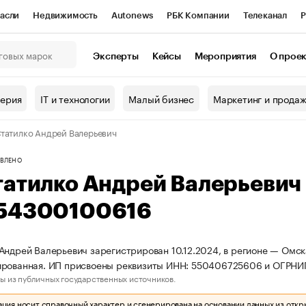
асли
Недвижимость
Autonews
РБК Компании
Телеканал
Р
К Курсы
РБК Life
Тренды
Визионеры
Национальные проекты
Эксперты
Кейсы
Мероприятия
О прое
онный клуб
Исследования
Кредитные рейтинги
Франшизы
Г
терия
IT и технологии
Малый бизнес
Маркетинг и прода
Проверка контрагентов
Политика
Экономика
Бизнес
татилко Андрей Валерьевич
ы
ВЛЕНО
татилко Андрей Валерьевич
54300100616
Андрей Валерьевич зарегистрирован 10.12.2024, в регионе — Омска
ированная. ИП присвоены реквизиты ИНН: 550406725606 и ОГРНИ
ы из публичных государственных источников.
ия носит справочный характер и сгенерирована на основании данных из откр