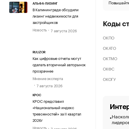
Повышайте
АЛЬФА-ЛИЗИНГ
В Калининграде обсудили
лизинг недвижимости для
застройщиков
Коды с
Новость
7 августа 2026
ОКПО
ОКАТО
RULIZOR
ОКТМО
Как цифровые отчеты могут
сделать вторичный авторынок
ОКФС
прозрачнее
Мнение эксперта
ОКОГУ
7 августа 2026
КРОС
КРОС представил
Интер
«Национальный индекс
тревожностей» за II квартал
Насколь
2026г
лидеро
Новость
7 августа 2026