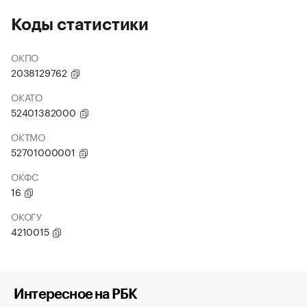
Коды статистики
ОКПО
2038129762
ОКАТО
52401382000
ОКТМО
52701000001
ОКФС
16
ОКОГУ
4210015
Интересное на РБК