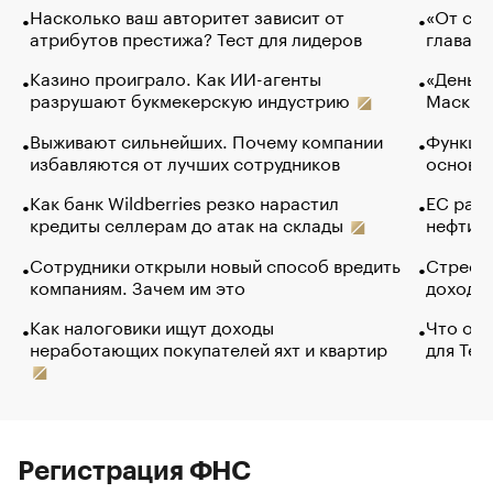
Насколько ваш авторитет зависит от
«От спо
атрибутов престижа? Тест для лидеров
глава к
Казино проиграло. Как ИИ-агенты
«Деньги
разрушают букмекерскую индустрию
Маск в 
Выживают сильнейших. Почему компании
Функции
избавляются от лучших сотрудников
основ э
Как банк Wildberries резко нарастил
ЕС раз
кредиты селлерам до атак на склады
нефти —
Сотрудники открыли новый способ вредить
Стресс 
компаниям. Зачем им это
доходов
Как налоговики ищут доходы
Что обв
неработающих покупателей яхт и квартир
для Tel
Регистрация ФНС