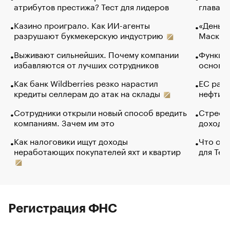
атрибутов престижа? Тест для лидеров
глава к
Казино проиграло. Как ИИ-агенты
«Деньги
разрушают букмекерскую индустрию
Маск в 
Выживают сильнейших. Почему компании
Функции
избавляются от лучших сотрудников
основ э
Как банк Wildberries резко нарастил
ЕС раз
кредиты селлерам до атак на склады
нефти —
Сотрудники открыли новый способ вредить
Стресс 
компаниям. Зачем им это
доходов
Как налоговики ищут доходы
Что обв
неработающих покупателей яхт и квартир
для Tel
Регистрация ФНС