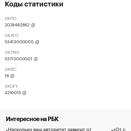
Коды статистики
ОКПО
2029482862
ОКАТО
53413000000
ОКТМО
53713000001
ОКФС
16
ОКОГУ
4210015
Интересное на РБК
Насколько ваш авторитет зависит от
«От спо