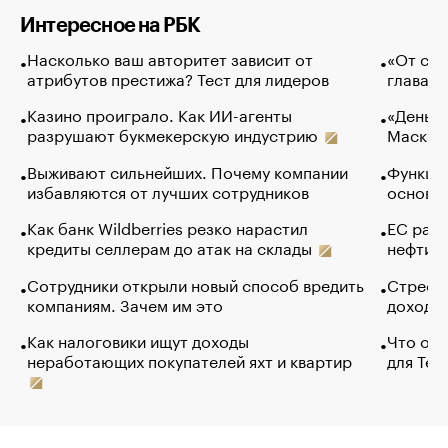
Интересное на РБК
Насколько ваш авторитет зависит от
«От спо
атрибутов престижа? Тест для лидеров
глава к
Казино проиграло. Как ИИ-агенты
«Деньги
разрушают букмекерскую индустрию
Маск в 
Выживают сильнейших. Почему компании
Функции
избавляются от лучших сотрудников
основ э
Как банк Wildberries резко нарастил
ЕС раз
кредиты селлерам до атак на склады
нефти —
Сотрудники открыли новый способ вредить
Стресс 
компаниям. Зачем им это
доходов
Как налоговики ищут доходы
Что обв
неработающих покупателей яхт и квартир
для Tel