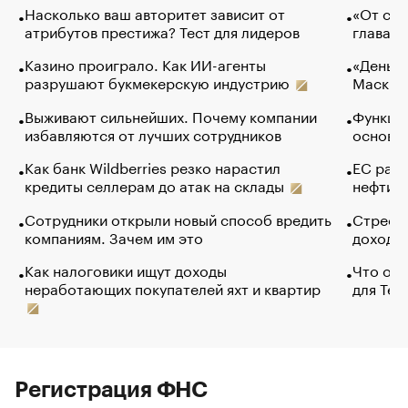
Насколько ваш авторитет зависит от
«От спо
атрибутов престижа? Тест для лидеров
глава к
Казино проиграло. Как ИИ-агенты
«Деньги
разрушают букмекерскую индустрию
Маск в 
Выживают сильнейших. Почему компании
Функции
избавляются от лучших сотрудников
основ э
Как банк Wildberries резко нарастил
ЕС раз
кредиты селлерам до атак на склады
нефти —
Сотрудники открыли новый способ вредить
Стресс 
компаниям. Зачем им это
доходов
Как налоговики ищут доходы
Что обв
неработающих покупателей яхт и квартир
для Tel
Регистрация ФНС