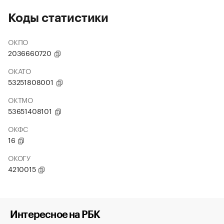
Коды статистики
ОКПО
2036660720
ОКАТО
53251808001
ОКТМО
53651408101
ОКФС
16
ОКОГУ
4210015
Интересное на РБК