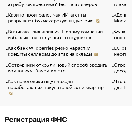
атрибутов престижа? Тест для лидеров
глава к
Казино проиграло. Как ИИ-агенты
«Деньги
разрушают букмекерскую индустрию
Маск в 
Выживают сильнейших. Почему компании
Функции
избавляются от лучших сотрудников
основ э
Как банк Wildberries резко нарастил
ЕС раз
кредиты селлерам до атак на склады
нефти —
Сотрудники открыли новый способ вредить
Стресс 
компаниям. Зачем им это
доходов
Как налоговики ищут доходы
Что обв
неработающих покупателей яхт и квартир
для Tel
Регистрация ФНС