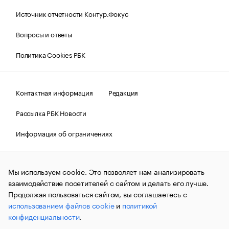
Источник отчетности Контур.Фокус
Вопросы и ответы
Политика Cookies РБК
Контактная информация
Редакция
Рассылка РБК Новости
Информация об ограничениях
Правовая информация
О соблюдении авторских прав
Мы используем cookie. Это позволяет нам анализировать
© АО «РОСБИЗНЕСКОНСАЛТИНГ»,
1995–2026.
Сообщения
и материалы информационного агентства «РБК»
взаимодействие посетителей с сайтом и делать его лучше.
(зарегистрировано Федеральной службой по надзору в сфере
Продолжая пользоваться сайтом, вы соглашаетесь с
связи, информационных технологий и массовых
использованием файлов cookie
и
политикой
коммуникаций (Роскомнадзор) 09.12.2015 за номером ИА
№ФС77-63848) сопровождаются пометкой «РБК». Отдельные
конфиденциальности
.
публикации могут содержать информацию,