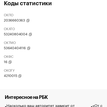
Коды статистики
ОКПО
2036660363
ОКАТО
53240804004
ОКТМО
53640404116
ОКФС
16
ОКОГУ
4210015
Интересное на РБК
Насколько ваш авторитет зависит от
«От спо