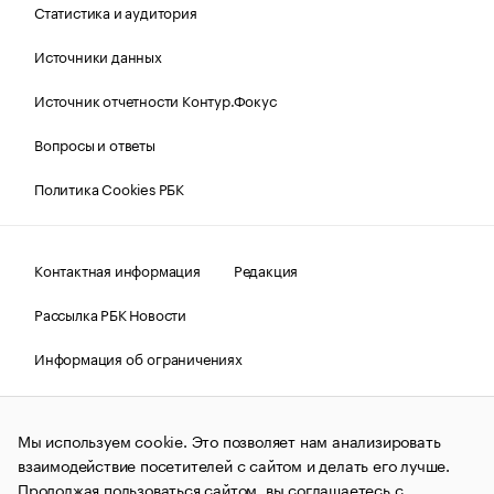
Статистика и аудитория
Источники данных
Источник отчетности Контур.Фокус
Вопросы и ответы
Политика Cookies РБК
Контактная информация
Редакция
Рассылка РБК Новости
Информация об ограничениях
Правовая информация
О соблюдении авторских прав
Мы используем cookie. Это позволяет нам анализировать
© АО «РОСБИЗНЕСКОНСАЛТИНГ»,
1995–2026.
Сообщения
и материалы информационного агентства «РБК»
взаимодействие посетителей с сайтом и делать его лучше.
(зарегистрировано Федеральной службой по надзору в сфере
Продолжая пользоваться сайтом, вы соглашаетесь с