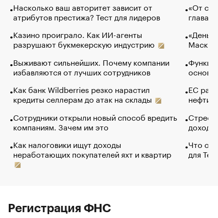
Насколько ваш авторитет зависит от
«От спо
атрибутов престижа? Тест для лидеров
глава к
Казино проиграло. Как ИИ-агенты
«Деньги
разрушают букмекерскую индустрию
Маск в 
Выживают сильнейших. Почему компании
Функции
избавляются от лучших сотрудников
основ э
Как банк Wildberries резко нарастил
ЕС раз
кредиты селлерам до атак на склады
нефти —
Сотрудники открыли новый способ вредить
Стресс 
компаниям. Зачем им это
доходов
Как налоговики ищут доходы
Что обв
неработающих покупателей яхт и квартир
для Tel
Регистрация ФНС