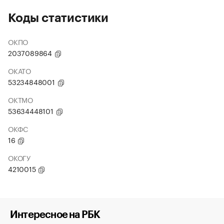
Коды статистики
ОКПО
2037089864
ОКАТО
53234848001
ОКТМО
53634448101
ОКФС
16
ОКОГУ
4210015
Интересное на РБК