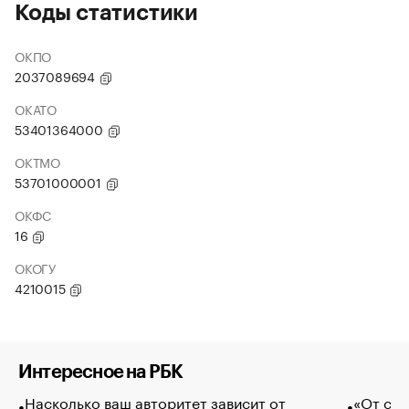
Коды статистики
ОКПО
2037089694
ОКАТО
53401364000
ОКТМО
53701000001
ОКФС
16
ОКОГУ
4210015
Интересное на РБК
Насколько ваш авторитет зависит от
«От спо