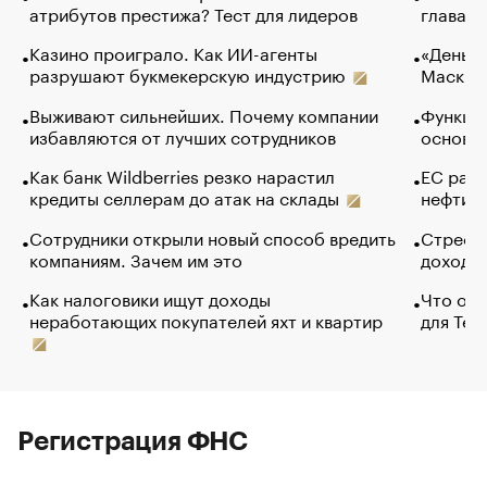
атрибутов престижа? Тест для лидеров
глава к
Казино проиграло. Как ИИ-агенты
«Деньги
разрушают букмекерскую индустрию
Маск в 
Выживают сильнейших. Почему компании
Функции
избавляются от лучших сотрудников
основ э
Как банк Wildberries резко нарастил
ЕС раз
кредиты селлерам до атак на склады
нефти —
Сотрудники открыли новый способ вредить
Стресс 
компаниям. Зачем им это
доходов
Как налоговики ищут доходы
Что обв
неработающих покупателей яхт и квартир
для Tel
Регистрация ФНС